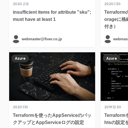
2020.2.12
2020.1.30
insufficient items for attribute "sku";
Terraform
must have at least 1
orage
付き）
webmaster@fixer.co.jp
webmast
Azure
Azure
2020.1.10
2019.12.30
Terraformを使ったAppServiceのバッ
Terraform
クアップとAppServiceログの設定
htsの設定