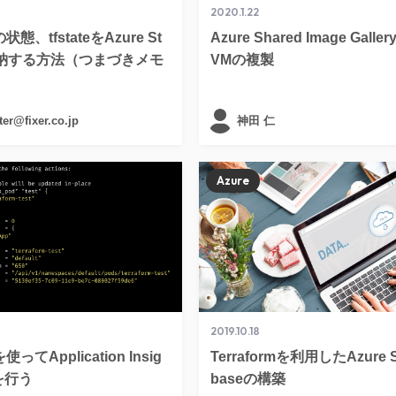
2020.1.22
の状態、tfstateをAzure St
Azure Shared Image Gal
に格納する方法（つまづきメモ
VMの複製
er@fixer.co.jp
神田 仁
Azure
2019.10.18
を使ってApplication Insig
Terraformを利用したAzure S
を行う
baseの構築