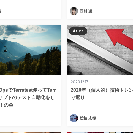
樹
西村 凌
Azure
2020.12.17
vOpsでTerratest使ってTerr
2020年（個人的）技術トレ
スクリプトのテスト自動化をし
り返り
！の会
松枝 宏樹