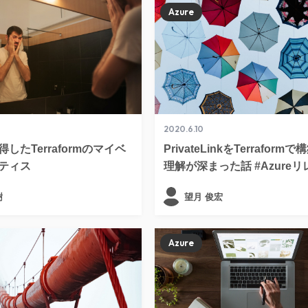
Azure
2020.6.10
したTerraformのマイベ
PrivateLinkをTerrafor
ティス
理解が深まった話 #Azureリ
樹
望月 俊宏
Azure