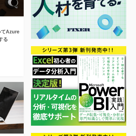
いてAzure
成する