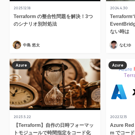
2025.12.18
2024.4.30
Terraform の整合性問題を解決！3つ
Terrafo
のシナリオ別対処法
EventB
ない時は
中島 悠太
なむゆ
Azure
Azure
2023.5.22
2022.12.15
【Terraform】自作の日時フォーマッ
Azure Red 
トモジュールで時間指定をコード化
m でコー