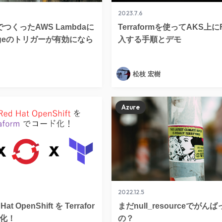
2023.7.6
rmでつくったAWS Lambdaに
Terraformを使ってAKS上に
ridgeのトリガーが有効になら
入する手順とデモ
松枝 宏樹
Azure
2022.12.5
Hat OpenShift を Terrafor
まだnull_resourceでがん
ド化！
の？