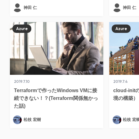
神田 仁
神田 仁
Azure
Azure
2019.7.10
2019.7.4
Terraformで作ったWindows VMに接
cloud-in
続できない！？(Terraform関係無かっ
境の構築）
た話)
松枝 宏樹
松枝 宏