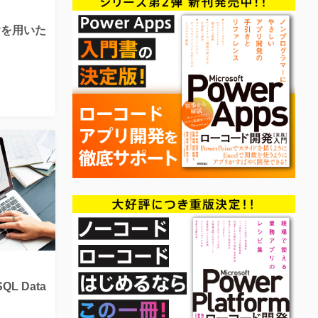
leryを用いた
QL Data