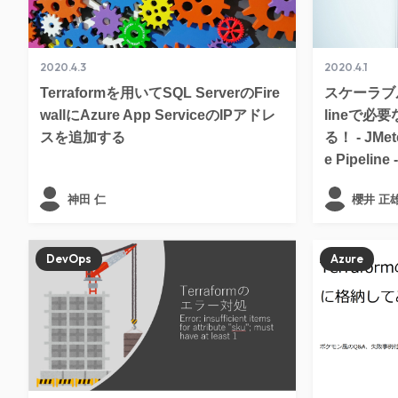
2020.4.3
2020.4.1
Terraformを用いてSQL ServerのFire
スケーラブ
wallにAzure App ServiceのIPアドレ
lineで
スを追加する
る！ - JMeter
e Pipelin
神田 仁
櫻井 正
DevOps
Azure