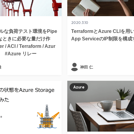
2020.3.10
ルな負荷テスト環境をPipe
TerraformとAzure CLIを用
必要なときに必要な量だけ作
App ServiceのIP制限を構
 / ACI / Terraform / Azur
e - #Azure リレー
雄
神田 仁
Azure