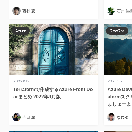
西村 凌
石井 汰
Azure
DevOps
2022.9.15
2021.5.19
Terraformで作成するAzure Front Do
Azure De
orまとめ 2022年9月版
aform
ましょーよ
寺田 縁
なむゆ