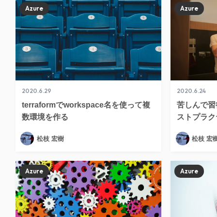
Azure
Azure
2020.6.29
2020.6.24
terraformでworkspace名を使って複
苦しんで習得
数環境を作る
ストプラク
松枝 宏樹
松枝 宏
Azure
Azure