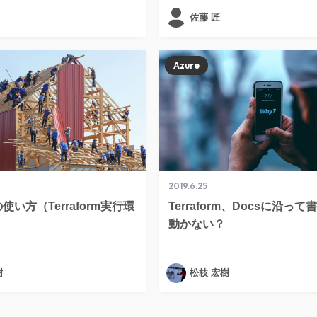
佐藤 匠
Azure
2019.6.25
itの使い方（Terraform実行環
Terraform、Docsに沿っ
動かない？
樹
松枝 宏樹