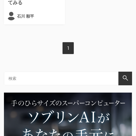
てみる
石川 順平
1