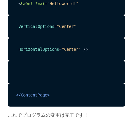
<
Label
Text
=
"HelloWorld!"
VerticalOptions
=
"Center"
HorizontalOptions
=
"Center"
 />
</ContentPage>
これでプログラムの変更は完了です！