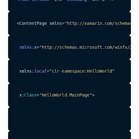
<ContentPage xmlns
=
"http://xamarin.com/schemas/2
 xmlns:
x=
"http://schemas.microsoft.com/winfx/200
 xmlns:
local
=
"clr-namespace:HelloWorld"
 x:
Class
=
"HelloWorld.MainPage"
>