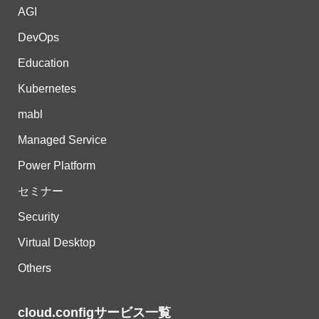
AGI
DevOps
Education
Kubernetes
mabl
Managed Service
Power Platform
セミナー
Security
Virtual Desktop
Others
cloud.configサービス一覧