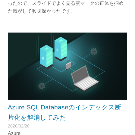
ったので、スライドでよく見る雲マークの正体を掴め
た気がして興味深かったです。
Azure SQL Databaseのインデックス断
片化を解消してみた
2026/02/26
Azure