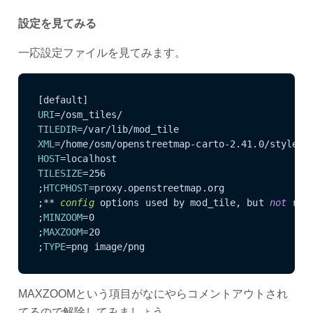
設定を見てみる
一応設定ファイルを見てみます。
URI
TILEDIR
XML
HOST
TILESIZE
=256

;
HTCPHOST
=proxy.openstreetmap.org

;**
 config 
options used by mod_tile, but 
not
 rend
;
MINZOOM
=0

;
MAXZOOM
=20

;
TYPE
=png image/png
MAXZOOMという項目がなにやらコメントアウトされ
てるので解除してみましょう。