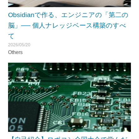
Obsidianで作る、エンジニアの「第二の
脳」── 個人ナレッジベース構築のすべ
て
2026/05/20
Others