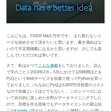
こんにちは。FIXER M&S 竹中です。 また新たなシリ
ーズを始めさせて頂きたいと思います。書き溜めはな
いので不定期掲載になるかと思いますが、少しでも楽
しんでいただければ幸いです。
さて、私はかつて
こんな連載
をしておりました。読ん
で字のごとく2019年2月～5月にかけて120時間ほどを
PyQというWebサービスを自腹で使ってPythonを習っ
ておりました（ちなみにPyQは3,000円/月程度のコスト
なので自腹というほどでもない）。このシリーズにお
いて自分的に楽しめた分野がデータマイニングでした
ので、目標を作る意味でもデータサイエンスの梁山泊
こと
Kaggle
（読みは「カグル」）に挑戦したいと思い