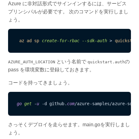
Azure に非対話形式でサインインするには、サービス
プリンシパルが必要です。 次のコマンドを実行しまし
ょう。
az
ad
sp
create-for-rbac
--sdk-auth
 > 
quickstar
という名前で
の
AZURE_AUTH_LOCATION
quickstart.auth
pass を環境変数に登録しておきます。
コードを持ってきましょう。
go
get
 -
u
 -d github.
com
/azure-samples/azure-sdk-
さっそくデプロイを走らせます。main.goを実行しまし
ょう。