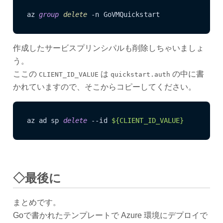
az 
group
delete
作成したサービスプリンシパルも削除しちゃいましょ
う。
ここの
は
の中に書
CLIENT_ID_VALUE
quickstart.auth
かれていますので、そこからコピーしてください。
az ad sp 
delete
 --id 
${CLIENT_ID_VALUE}
◇最後に
まとめです。
Goで書かれたテンプレートで Azure 環境にデプロイで