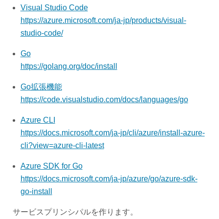
Visual Studio Code
https://azure.microsoft.com/ja-jp/products/visual-
studio-code/
Go
https://golang.org/doc/install
Go拡張機能
https://code.visualstudio.com/docs/languages/go
Azure CLI
https://docs.microsoft.com/ja-jp/cli/azure/install-azure-
cli?view=azure-cli-latest
Azure SDK for Go
https://docs.microsoft.com/ja-jp/azure/go/azure-sdk-
go-install
サービスプリンシパルを作ります。