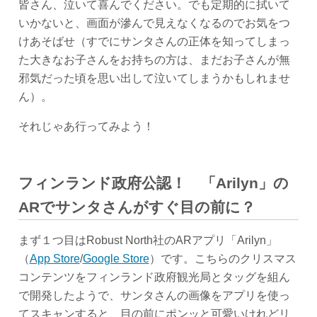
皆さん、泣いて喜んでください。でも定期的に拭いて
いかないと、画面が滲んで見えなくなるのでお気をつ
けあそばせ（すでにサンタさんの正体を知ってしまっ
た大きなお子さんをお持ちの方は、まだお子さんが無
邪気だった頃を思い出して泣いてしまうかもしれませ
ん）。
それじゃあ行ってみよう！
フィンランド政府公認！ 「Arilyn」の
ARでサンタさんがすぐ目の前に？
まず１つ目はRobust North社のARアプリ「Arilyn」
（
App Store
/
Google Store
）です。こちらのクリスマス
コンテンツをフィンランド政府観光局とタッグを組ん
で開発したようで、サンタさんの画像をアプリを使っ
てスキャンすると、目の前にポンッと可愛いけれどリ