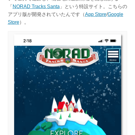
「
NORAD Tracks Santa
」という特設サイト。こちらの
アプリ版が開発されていたんです（
App Store
/
Google
Store
）。