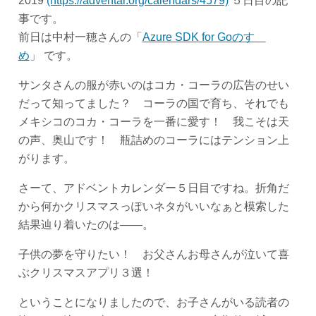
2019
(https://adventar.org/calendars/4579)
５日目の記
事です。
前日は中村一穂さんの「
Azure SDK for Goのすゝ
め
」 です。
サンタさんの服が赤いのはコカ・コーラの広告のせい
だって知ってました？ コーラの国で育ち、それでも
メキシコのコカ・コーラを一番に愛す！ 我こそは天
の声、奥山です！ 瓶詰めのコーラにはテンション上
がります。
さーて、アドベントカレンダー５日目ですね。折角だ
から何かクリスマスっぽいネタがいいなぁと模索した
結果辿り着いたのは――。
子供の夢を守りたい！ お父さんお母さんが泣いて喜
ぶクリスマスアプリ３選！
ということになりましたので、お子さんがいる読者の