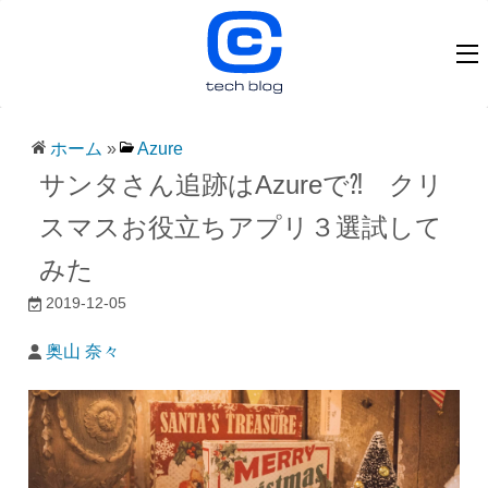
ホーム
»
Azure
サンタさん追跡はAzureで⁈ クリ
スマスお役立ちアプリ３選試して
みた
2019-12-05
奥山 奈々