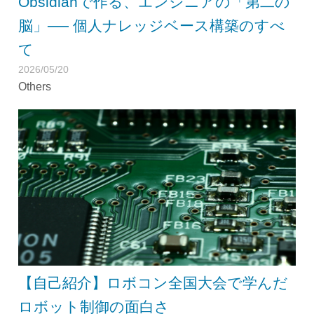
Obsidianで作る、エンジニアの「第二の
脳」── 個人ナレッジベース構築のすべ
て
2026/05/20
Others
【自己紹介】ロボコン全国大会で学んだ
ロボット制御の面白さ