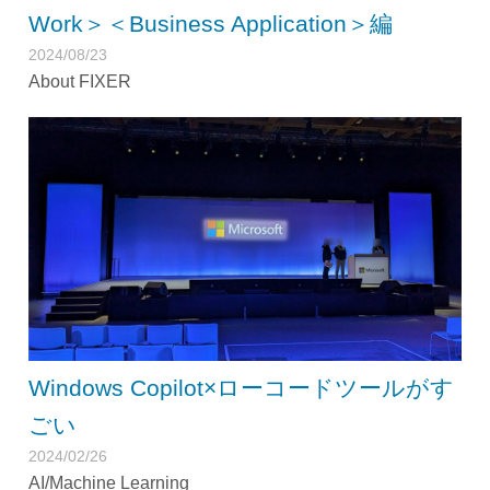
Work＞＜Business Application＞編
2024/08/23
About FIXER
Windows Copilot×ローコードツールがす
ごい
2024/02/26
AI/Machine Learning