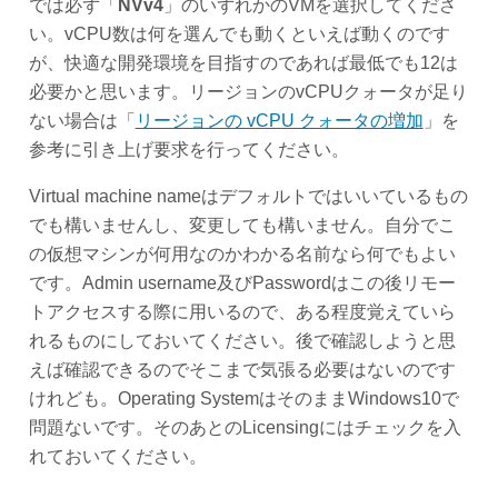
では必ず「
NVv4
」のいずれかのVMを選択してくださ
い。vCPU数は何を選んでも動くといえば動くのです
が、快適な開発環境を目指すのであれば最低でも12は
必要かと思います。リージョンのvCPUクォータが足り
ない場合は「
リージョンの vCPU クォータの増加
」を
参考に引き上げ要求を行ってください。
Virtual machine nameはデフォルトではいいているもの
でも構いませんし、変更しても構いません。自分でこ
の仮想マシンが何用なのかわかる名前なら何でもよい
です。Admin username及びPasswordはこの後リモー
トアクセスする際に用いるので、ある程度覚えていら
れるものにしておいてください。後で確認しようと思
えば確認できるのでそこまで気張る必要はないのです
けれども。Operating SystemはそのままWindows10で
問題ないです。そのあとのLicensingにはチェックを入
れておいてください。