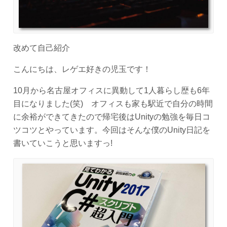
改めて自己紹介
こんにちは、レゲエ好きの児玉です！
10月から名古屋オフィスに異動して1人暮らし歴も6年
目になりました(笑) オフィスも家も駅近で自分の時間
に余裕ができてきたので帰宅後はUnityの勉強を毎日コ
ツコツとやっています。今回はそんな僕のUnity日記を
書いていこうと思いますっ!