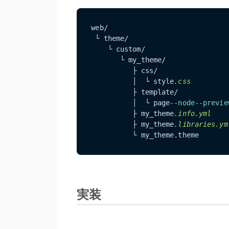
web/

 └ theme/

    └ custom/

       └ my_theme/

          ├ css/

          │  └ style
.css
          ├ template/

          │  └ page
--node--previe
          ├ my_theme
.info
.yml
          ├ my_theme
.libraries
.ym
          └ my_theme.theme
実装