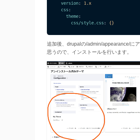
version
:
1.x
css
:
theme
:
css/style.css
:
{}
追加後、drupalの/admin/appea
思うので、インストールを行います。