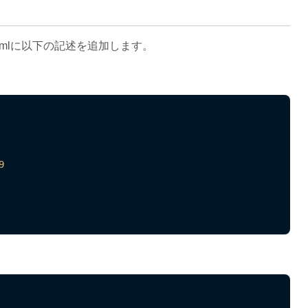
raries.ymlに以下の記述を追加します。
9