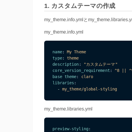
1. カスタムテーマの作成
my_theme.info.ymlとmy_theme.lib
my_theme.info.yml
name
:
My Theme
type
:
theme
description
:
"カスタムテーマ"
core_version_requirement
:
^8 || ^
base theme
:
claro
libraries
:
-
my_theme/global-styling
my_theme.libraries.yml
preview-styling
: