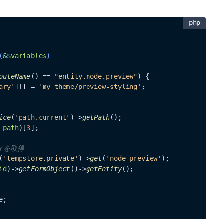
php
(
&
$variables
outeName
() == 
"entity.node.preview"
) {

ary'
][] = 
'my_theme/preview-styling'
;

ice
(
'path.current'
)->
getPath
();

_path
)[
3
];

ティを取得
(
'tempstore.private'
)->
get
(
'node_preview'
);

id
)->
getFormObject
()->
getEntity
();

;
