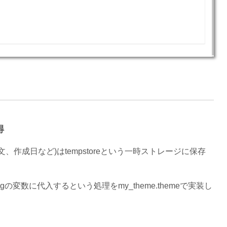
得
作成日など)はtempstoreという一時ストレージに保存
igの変数に代入するという処理をmy_theme.themeで実装し