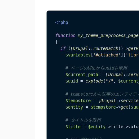
<?php
function
my_theme_preprocess_page
{

if
 (
\Drupal
::
routeMatch
()->
getR
$variables
[
'#attached'
][
'libr
# ページのURLからuuidを取得
$current_path
 = 
\Drupal
::
serv
$uuid
 = 
explode
(
"/"
, 
$current
# tempstoreから記事のエンティ
$tempstore
 = 
\Drupal
::
service
$entity
 = 
$tempstore
->
get
(
$uu
# タイトルを取得
$title
 = 
$entity
->title->value