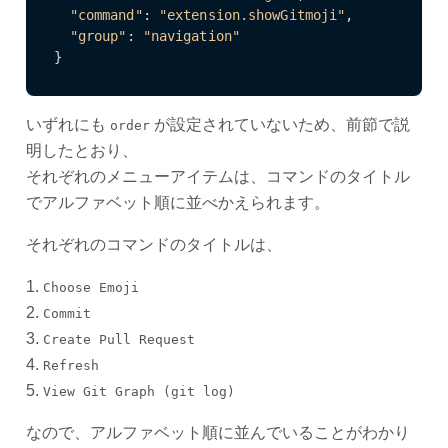
"command"
: 
"extension.showGitmoji"
,

"group"
: 
"navigation"
}
いずれにも
が設定されていないため、前節で説
order
明したとおり、
それぞれのメニューアイテムは、コマンドのタイトル
でアルファベット順に並べかえられます。
それぞれのコマンドのタイトルは、
1.
Choose Emoji
2.
Commit
3.
Create Pull Request
4.
Refresh
5.
View Git Graph (git log)
なので、アルファベット順に並んでいることがわかり