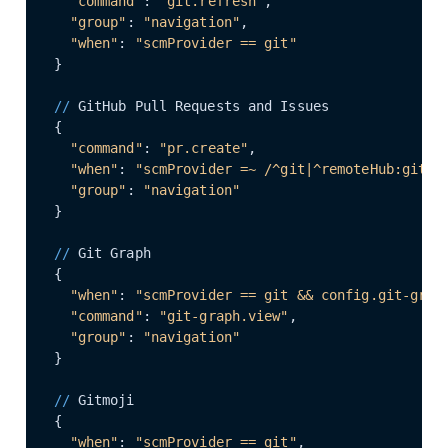
"command"
: 
"git.refresh"
,

"group"
: 
"navigation"
,

"when"
: 
"scmProvider == git"
}

//
 GitHub Pull Requests and Issues

{

"command"
: 
"pr.create"
,

"when"
: 
"scmProvider =~ /^git|^remoteHub:githu
"group"
: 
"navigation"
}

//
 Git Graph

{

"when"
: 
"scmProvider == git && config.git-grap
"command"
: 
"git-graph.view"
,

"group"
: 
"navigation"
}

//
 Gitmoji

{

"when"
: 
"scmProvider == git"
,
