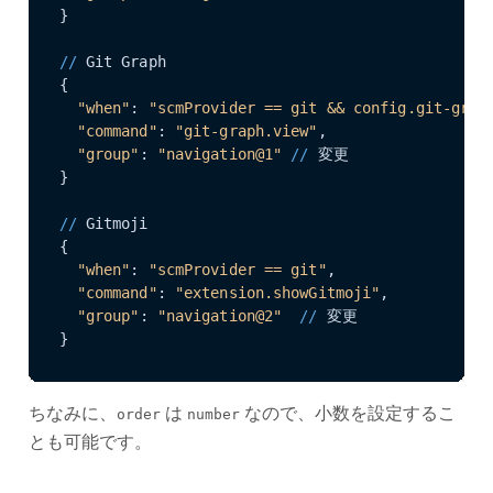
}

//
 Git Graph

{

"when"
: 
"scmProvider == git && config.git-grap
"command"
: 
"git-graph.view"
,

"group"
: 
"navigation@1"
//
 変更

}

//
 Gitmoji

{

"when"
: 
"scmProvider == git"
,

"command"
: 
"extension.showGitmoji"
,

"group"
: 
"navigation@2"
//
 変更

}
ちなみに、
は
なので、小数を設定するこ
order
number
とも可能です。