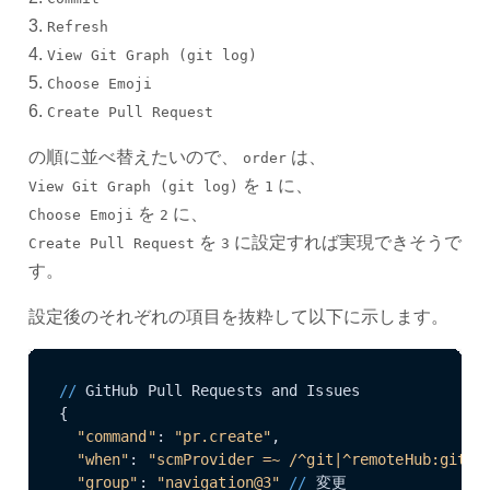
3.
Refresh
4.
View Git Graph (git log)
5.
Choose Emoji
6.
Create Pull Request
の順に並べ替えたいので、
は、
order
を
に、
View Git Graph (git log)
1
を
に、
Choose Emoji
2
を
に設定すれば実現できそうで
Create Pull Request
3
す。
設定後のそれぞれの項目を抜粋して以下に示します。
//
 GitHub Pull Requests and Issues

{

"command"
: 
"pr.create"
,

"when"
: 
"scmProvider =~ /^git|^remoteHub:githu
"group"
: 
"navigation@3"
//
 変更
