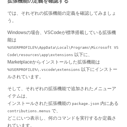
拡張機能の定義を確認する
では、それぞれの拡張機能の定義を確認してみましょ
う。
Windowsの場合、VSCodeが標準搭載している拡張機
能は
%USERPROFILE%\AppData\Local\Programs\Microsoft VS
以下に、
Code\resources\app\extensions
Marketplaceからインストールした拡張機能は
以下にインストー
%USERPROFILE%\.vscode\extensions
ルされています。
そして、それぞれの拡張機能で追加されたメニューア
イテムは、
インストールされた拡張機能の
内にある
package.json
で、
contributions.menus
どこにいつ表示し、何のコマンドを実行するか定義さ
れています。