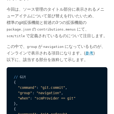
今回は、ソース管理のタイトル部分に表示されるメニ
ューアイテムについて並び替えを行いたいため、
標準のgit拡張機能と前述の3つの拡張機能の
の
にて、
package.json
contributions.menus
で定義されているものについて注目します。
scm/title
この中で、
が
になっているものが、
group
navigation
インラインで表示される項目になります。(
参考
)
以下に、該当する部分を抜粋して示します。
//
 Git

{

"command"
: 
"git.commit"
,

"group"
: 
"navigation"
,

"when"
: 
"scmProvider == git"
},

{
