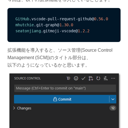
GitHub
.vscode-pull-request-github@
0
.
56
.
0
mhutchie
.git-graph@
1
.
30
.
0
seatonjiang
.gitmoji-vscode@
1
.
2
.
2
拡張機能を導入すると、ソース管理(Source Control
Management (SCM))のタイトル部分は、
以下のようになっているかと思います。