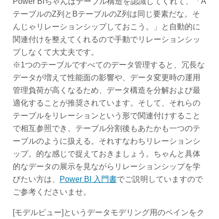
Power BIちゃんはテーブル構造を認識してくれて、「A
テーブルのZ列とBテーブルのZ列は同じ要素だな。そ
んじゃリレーションシップしておこう。」と自動的に
関連付けを整えてくれるので手動でリレーションシッ
プしなくて大丈夫です。
※1つのテーブルですべてのデータ管理すると、冗長な
データが増えて性能面の影響や、データ変更時の運用
管理負荷が高くなるため、データ構造を分解および最
適化することが推奨されています。そして、それらの
テーブルをリレーションという形で関連付けすること
で相互参照でき、テーブル分割後もあたかも一つのテ
ーブルのように扱える。それすなわちリレーションシ
ップ。的な感じで捉えておきましょう。ちゃんと具体
的なデータの展示を見ながらリレーションシップを学
びたい方は、
Power BI 入門書
でご説明していますので
ご参考くださいませ。
[モデルビュー]というデータモデリング用のペインをク