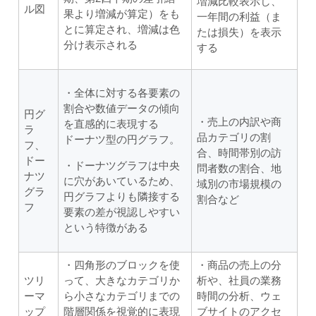
増減比較表示し、
ル図
果より増減が算定）をも
一年間の利益（ま
とに算定され、増減は色
たは損失）を表示
分け表示される
する
・全体に対する各要素の
割合や数値データの傾向
円グ
・売上の内訳や商
を直感的に表現する
ラ
品カテゴリの割
ドーナツ型の円グラフ。
フ、
合、時間帯別の訪
ドー
・ドーナツグラフは中央
問者数の割合、地
ナツ
に穴があいているため、
域別の市場規模の
グラ
円グラフよりも隣接する
割合など
フ
要素の差が視認しやすい
という特徴がある
・四角形のブロックを使
・商品の売上の分
ツリ
って、大きなカテゴリか
析や、社員の業務
ーマ
ら小さなカテゴリまでの
時間の分析、ウェ
ップ
階層関係を視覚的に表現
ブサイトのアクセ