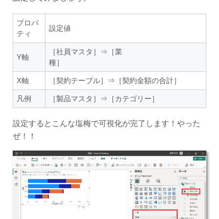
プロパ
設定値
ティ
［社員マスタ］⇒［業
Y軸
種］
X軸
［契約テーブル］⇒［契約金額の合計］
凡例
［製品マスタ］⇒［カテゴリー］
設定するとこんな塩梅で可視化が完了します！やった
ぜ！！