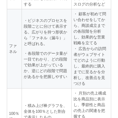
する
スログの分析など
・ 顧客が初めて問
い合わせをしてか
・ビジネスのプロセスを
ら、商談成立まで
段階ごとに分けて表示す
の各段階を分析
る。広がりを持つ形状か
し、効果的な営業
ら「ファネル（漏斗）」
戦略を立てる
と呼ばれる。
ファ
・ 広告からの訪問
ネル
・各段階でのデータ量が
者がウェブサイト
一目でわかり、どの段階
でどのように行動
で効果が上がっている
し、最終的に購入
か、逆にどの段階で問題
までに至るかを分
があるかを把握しやすい
析し、改善点を見
つける
・ 月別の売上構成
比を商品別に表示
し、季節性と商品
・積み上げ棒グラフを、
の売上の関連を把
全体を100％とした割合
100％
握する
で表示したもの。