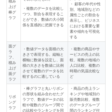
積み
・ 顧客の年代や性
上げ
・複数のデータを比較し
別、地域別などの
棒グ
つつ、割合を表現するこ
属性ごとの割合を
ラフ
とができ、数値の大小関
表示し、ビジネス
係を直感的に把握できる
における重要な要
素や傾向を可視化
する
面グ
・数値データを面積の大
・複数の商品やサ
ラ
きさで表現する。縦軸と
ービスの売上の比
フ、
横軸に数値を設定し、面
較、複数の地域の
積み
積の大きさを数値に比例
人口比較、複数の
上げ
させて複数のデータを比
時期の気温比較な
面グ
較するのに適している
ど
ラフ
・棒グラフと丸いリボン
・商品の売上ラン
の形状を組み合わせたグ
キングや地域別の
リボ
ラフで、数値データの比
販売数比較、複数
ング
較や複数のグループ間で
のデータグループ
ラフ
の比較やランキングを同
間のランキング付