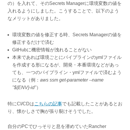
の）を入れて、そのSecrets Managerに環境変数の値を
入れるようにしました。こうすることで、以下のよう
なメリットがありました。
環境変数の値を修正する時、Secrets Managerの値を
修正するだけで済む
GitHubに機密情報が洩れることがない
本来であれば環境ごとにパイプラインのymlファイル
を作成する形になるが、開発・本番環境などがあっ
ても、一つのパイプライン・ymlファイルで済むよう
になる（例：
aws ssm get-parameter --name
"${ENV}-id"
）
特にCI/CDは
こちらの記事
でも記載したことがあるとお
り、懐かしさで胸が張り裂けそうでした。
自分のPCでひっそりと息を潜めていたRancher