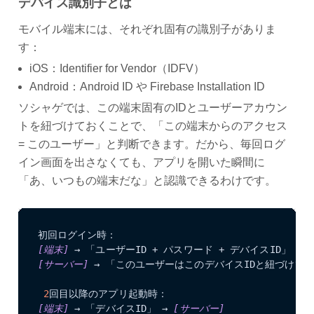
デバイス識別子とは
モバイル端末には、それぞれ固有の識別子がありま
す：
iOS：Identifier for Vendor（IDFV）
Android：Android ID や Firebase Installation ID
ソシャゲでは、この端末固有のIDとユーザーアカウン
トを紐づけておくことで、「この端末からのアクセス
= このユーザー」と判断できます。だから、毎回ログ
イン画面を出さなくても、アプリを開いた瞬間に
「あ、いつもの端末だな」と認識できるわけです。
[端末]
 → 「ユーザーID + パスワード + デバイスID」 → 
[サーバー]
 → 「このユーザーはこのデバイスIDと紐づけてお
2
[端末]
 → 「デバイスID」 → 
[サーバー]