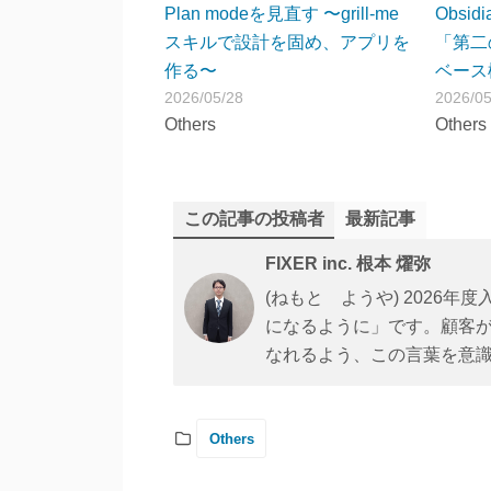
Plan modeを見直す 〜grill-me
Obsi
スキルで設計を固め、アプリを
「第二
作る〜
ベース
2026/05/28
2026/05
Others
Others
この記事の投稿者
最新記事
FIXER inc. 根本 燿弥
(ねもと ようや) 2026
になるように」です。顧客
なれるよう、この言葉を意
Others