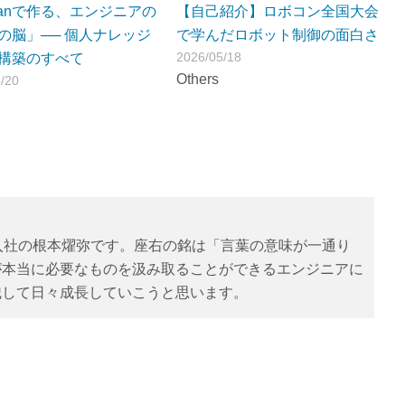
dianで作る、エンジニアの
【自己紹介】ロボコン全国大会
の脳」── 個人ナレッジ
で学んだロボット制御の面白さ
2026/05/18
構築のすべて
Others
/20
年度入社の根本燿弥です。座右の銘は「言葉の意味が一通り
が本当に必要なものを汲み取ることができるエンジニアに
識して日々成長していこうと思います。