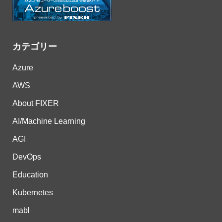
カテゴリー
Azure
AWS
About FIXER
AI/Machine Learning
AGI
DevOps
Education
Kubernetes
mabl