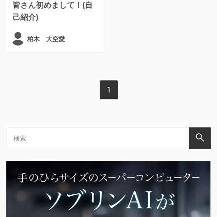
皆さん初めまして！(自
己紹介)
柏木 大空愛
1