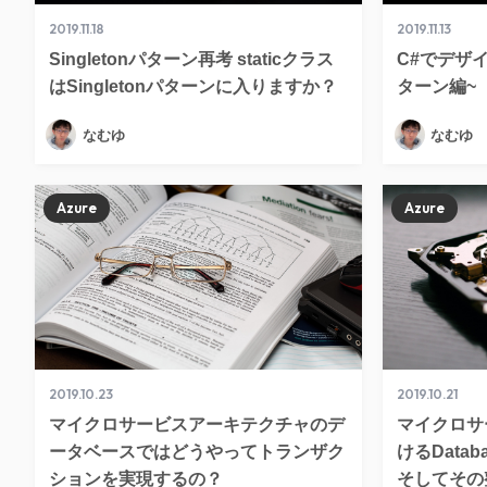
2019.11.18
2019.11.13
Singletonパターン再考 staticクラス
C#でデザイ
はSingletonパターンに入りますか？
ターン編~
なむゆ
なむゆ
Azure
Azure
2019.10.23
2019.10.21
マイクロサービスアーキテクチャのデ
マイクロサ
ータベースではどうやってトランザク
けるDataba
ションを実現するの？
そしてその