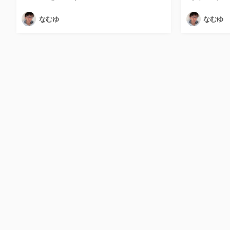
なむゆ
なむゆ