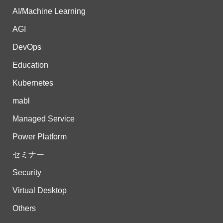
AI/Machine Learning
AGI
DevOps
Education
Kubernetes
mabl
Managed Service
Power Platform
セミナー
Security
Virtual Desktop
Others