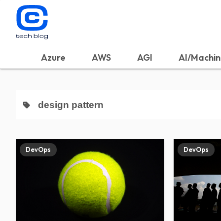
Azure
AWS
AGI
AI/Machin
design pattern
DevOps
DevOps