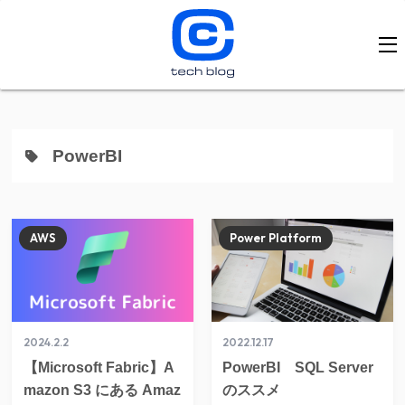
PowerBI
AWS
Power Platform
2024.2.2
2022.12.17
【Microsoft Fabric】A
PowerBI SQL Server
mazon S3 にある Amaz
のススメ