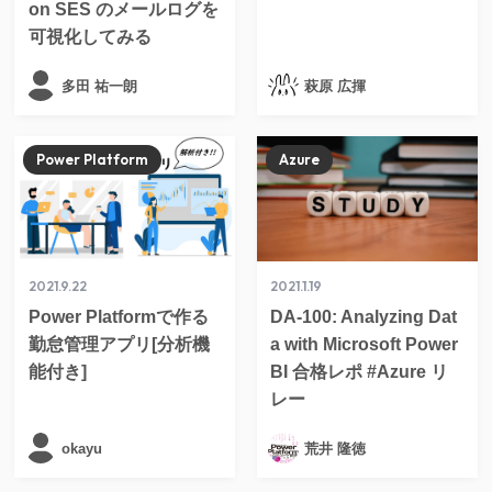
on SES のメールログを
可視化してみる
多田 祐一朗
萩原 広揮
Power Platform
Azure
2021.9.22
2021.1.19
Power Platformで作る
DA-100: Analyzing Dat
勤怠管理アプリ[分析機
a with Microsoft Power
能付き]
BI 合格レポ #Azure リ
レー
okayu
荒井 隆徳