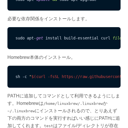
必要な依存関係をインストールします。
sudo apt-
get
 install build-essential curl 
file
Homebrew本体のインストール。
sh -c 
"
$(curl -fsSL https://raw.githubuserconten
PATHに追加してコマンドとして利用できるようにしま
す。Homebrewは
か
/home/linuxbrew/.linuxbrew
にインストールされるので、とりあえず
~/.linuxbrew
下の両方のコマンドを実行すればいい感じにPATHに追
加してくれます。
はファイル/ディレクトリが存在
test