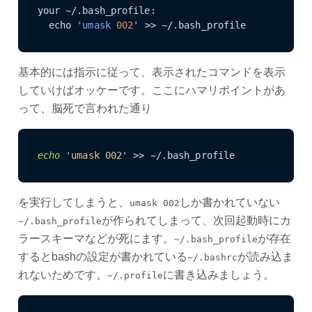
your ~/.bash_profile:

  echo 
'umask
002
基本的には指示に従って、表示されたコマンドを表示
していけばオッケーです。ここにハマリポイントがあ
って、脳死で言われた通り
echo
'umask 002'
を実行してしまうと、
しか書かれていない
umask 002
が作られてしまって、次回起動時にカ
~/.bash_profile
ラースキーマなどが死にます。
が存在
~/.bash_profile
するとbashの設定が書かれている
が読み込ま
~/.bashrc
れないためです。
に書き込みましょう。
~/.profile