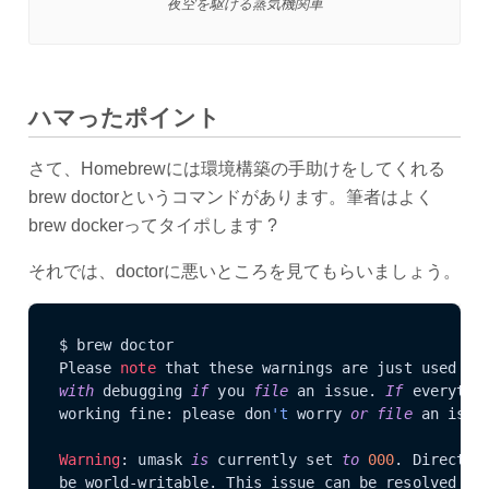
夜空を駆ける蒸気機関車
ハマったポイント
さて、Homebrewには環境構築の手助けをしてくれる
brew doctorというコマンドがあります。筆者はよく
brew dockerってタイポします ?
それでは、doctorに悪いところを見てもらいましょう。
$ brew doctor

Please 
note
 that these warnings are just used 
to
with
 debugging 
if
 you 
file
 an issue. 
If
 everythi
working fine: please don
't
 worry 
or
file
 an issu
Warning
: umask 
is
 currently set 
to
000
. Director
be world-writable. This issue can be resolved by