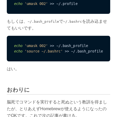
echo
'umask 002'
もしくは、
で
を読み込ませ
~/.bash_profile
~/.bashrc
てもいいです。
echo
'umask 002'
echo
'source ~/.bashrc'
はい。
おわりに
脳死でコマンドを実行すると死ぬという教訓を得まし
たが、とりあえずHomebrewが使えるようになったの
でOKです。これで次の記事が書ける。