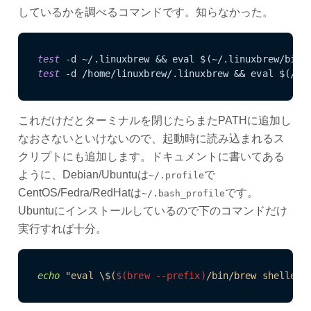
しているかを調べるコマンドです。知らなかった。
test 
test 
これだけだとターミナルを閉じたらまたPATHに追加し
なおさないといけないので、起動時に読み込まれるス
クリプトにも追加します。ドキュメントに書いてある
ように、Debian/Ubuntuは
で
~/.profile
CentOS/Fedra/RedHatは
です。
~/.bash_profile
Ubuntuにインストールしているので下のコマンドだけ
実行すれば十分。
echo
"eval \$(
$(brew --prefix)
/bin/brew shellenv