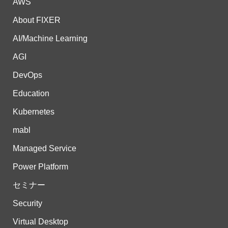
AWS
About FIXER
AI/Machine Learning
AGI
DevOps
Education
Kubernetes
mabl
Managed Service
Power Platform
セミナー
Security
Virtual Desktop