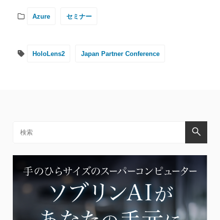
Azure
セミナー
HoloLens2
Japan Partner Conference