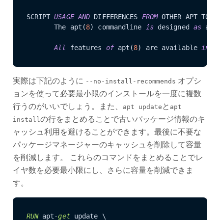
SCRIPT 
USAGE
AND
 DIFFERENCES 
FROM
 OTHER APT TOOLS
       The apt(
8
) commandline 
is
 designed 
as
 an 
All
 features 
of
 apt(
8
) are available 
in
 d
実際は下記のように
オプシ
--no-install-recommends
ョンを使って必要最小限のインストールを一度に複数
行うのがいいでしょう。また、
と
apt update
apt
の行をまとめることで古いパッケージ情報のキ
install
ャッシュ利用を避けることができます。最後に不要な
パッケージマネージャーのキャッシュを削除して容量
を削減します。 これらのコマンドをまとめることでレ
イヤ数を必要最小限にし、さらに容量を削減できま
す。
RUN
 apt-
get
 update \
