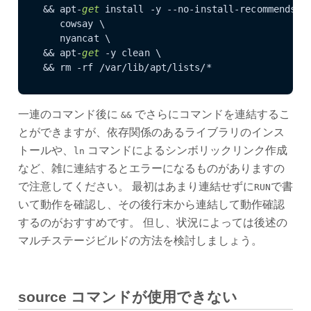
 && apt-
get
 install -y --no-install-recommends \

    cowsay \

    nyancat \

 && apt-
get
 -y clean \

 && rm -rf /var/lib/apt/lists/*
一連のコマンド後に
でさらにコマンドを連結するこ
&&
とができますが、依存関係のあるライブラリのインス
トールや、
コマンドによるシンボリックリンク作成
ln
など、雑に連結するとエラーになるものがありますの
で注意してください。 最初はあまり連結せずに
で書
RUN
いて動作を確認し、その後行末から連結して動作確認
するのがおすすめです。 但し、状況によっては後述の
マルチステージビルドの方法を検討しましょう。
source コマンドが使用できない