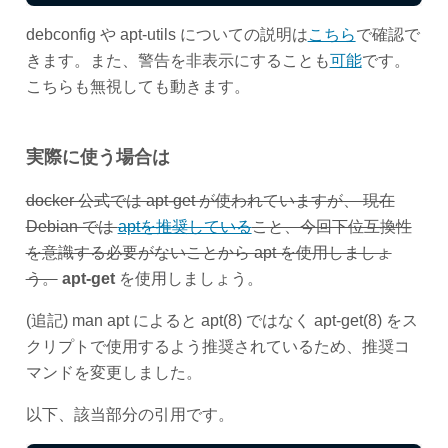
debconfig や apt-utils についての説明は
こちら
で確認で
きます。また、警告を非表示にすることも
可能
です。
こちらも無視しても動きます。
実際に使う場合は
docker 公式では apt-get が使われていますが、 現在
Debian では
aptを推奨している
こと、今回下位互換性
を意識する必要がないことから apt を使用しましょ
う。
apt-get
を使用しましょう。
(追記) man apt によると apt(8) ではなく apt-get(8) をス
クリプトで使用するよう推奨されているため、推奨コ
マンドを変更しました。
以下、該当部分の引用です。