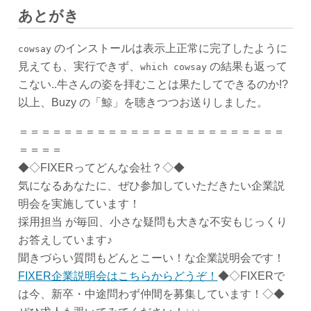
あとがき
のインストールは表示上正常に完了したように
cowsay
見えても、実行できず、
の結果も返って
which cowsay
こない..牛さんの姿を拝むことは果たしてできるのか!?
以上、Buzy の「鯨」を聴きつつお送りしました。
＝＝＝＝＝＝＝＝＝＝＝＝＝＝＝＝＝＝＝＝＝＝＝＝
＝＝＝＝
◆◇FIXERってどんな会社？◇◆
気になるあなたに、ぜひ参加していただきたい企業説
明会を実施しています！
採用担当 が毎回、小さな疑問も大きな不安もじっくり
お答えしています♪
聞きづらい質問もどんとこーい！な企業説明会です！
FIXER企業説明会はこちらからどうぞ！
◆◇FIXERで
は今、新卒・中途問わず仲間を募集しています！◇◆