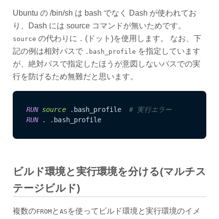
Ubuntu の /bin/sh は bash でなく Dash が使われてお
り、Dash には source コマンドが無いためです。
の代わりに
(ドット)を使用します。 なお、下
source
.
記の例は相対パスで
を指定しています
.bash_profile
が、絶対パスで指定したほうが意図しないパスでの実
行を防げるため無難だと思います。
RUN
source
 .bash_profile  
# 実行エラー
RUN
 . .bash_profile
ビルド環境と実行環境を分ける(マルチス
テージビルド)
複数の
と
を使ってビルド環境と実行環境のイメ
FROM
AS