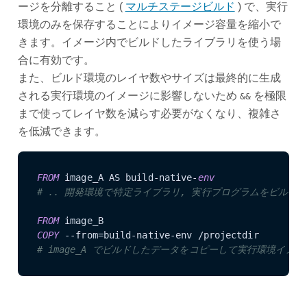
ージを分離すること (
マルチステージビルド
) で、実行
環境のみを保存することによりイメージ容量を縮小で
きます。イメージ内でビルドしたライブラリを使う場
合に有効です。
また、ビルド環境のレイヤ数やサイズは最終的に生成
される実行環境のイメージに影響しないため
を極限
&&
まで使ってレイヤ数を減らす必要がなくなり、複雑さ
を低減できます。
FROM
 image_A AS build-native-
env
# .. 開発環境で特定ライブラリ, 実行プログラムをビルド .
FROM
COPY
 --from=build-native-env /projectdir
# image_A でビルドしたデータをコピーして実行環境イメ