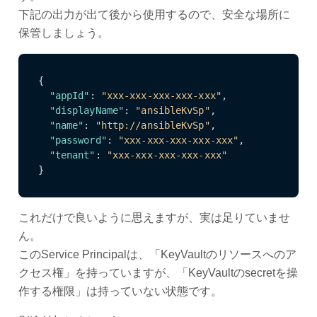
下記の出力が出て後から使用するので、安全な場所に
保管しましょう。
{
"appId"
:
"xxx-xxx-xxx-xxx-xxx"
,
"displayName"
:
"ansibleKvSp"
,
"name"
:
"http://ansibleKvSp"
,
"password"
:
"xxx-xxx-xxx-xxx-xxx"
,
"tenant"
:
"xxx-xxx-xxx-xxx-xxx"
}
これだけで良いように思えますが、実は足りていませ
ん。
このService Principalは、「KeyVaultのリソースへのア
クセス権」を持っていますが、「KeyVaultのsecretを操
作する権限」は持っていない状態です。