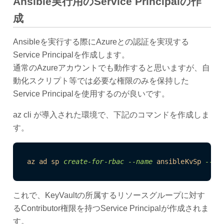
Ansible実行用のService Principalの作
成
Ansibleを実行する際にAzureとの認証を実現する
Service Principalを作成します。
通常のAzureアカウントでも動作すると思いますが、自
動化スクリプト等では必要な権限のみを保持した
Service Principalを使用するのが良いです。
az cli が導入された環境で、下記のコマンドを作成しま
す。
az
ad
sp
create-for-rbac
--name
ansibleKvSp
--ro
これで、KeyVaultの所属するリソースグループに対す
るContributor権限を持つService Principalが作成されま
す。