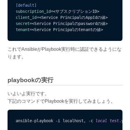
[default]
subscription_id
client_id
secret
tenant
=<Service Principalのtenantの値>
これでAnsibleがPlaybook実行時に認証できるようにな
ります。
playbookの実行
いよいよ実行です。
下記のコマンドでPlaybookを実行してみましょう。
ansible-playbook -i localhost, -c 
local
test
.yml