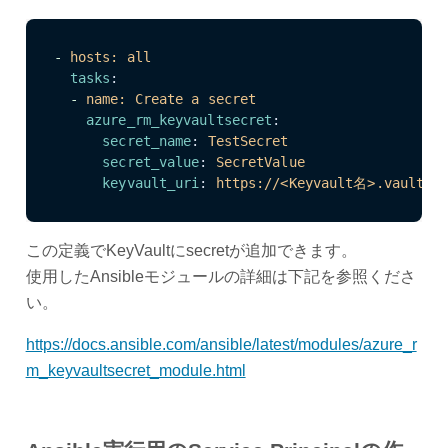
-
hosts: all
tasks
:
-
name: Create a secret
azure_rm_keyvaultsecret
:
secret_name
:
TestSecret
secret_value
:
SecretValue
keyvault_uri
:
https://<Keyvault名>.vault.az
この定義でKeyVaultにsecretが追加できます。
使用したAnsibleモジュールの詳細は下記を参照くださ
い。
https://docs.ansible.com/ansible/latest/modules/azure_r
m_keyvaultsecret_module.html