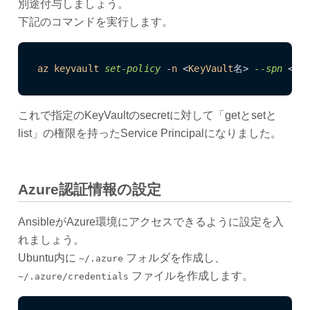
別途付与しましょう。
下記のコマンドを実行します。
az
keyvault
set-policy
 -
n
 <
KeyVault
名> 
--spn
 <上
これで指定のKeyVaultのsecretに対して「getとsetと
list」の権限を持ったService Principalになりました。
Azure認証情報の設定
AnsibleがAzure環境にアクセスできるように設定を入
れましょう。
Ubuntu内に
フォルダを作成し、
~/.azure
ファイルを作成します。
~/.azure/credentials