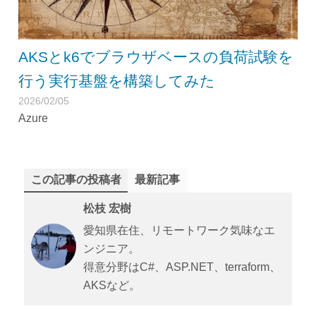
AKSとk6でブラウザベースの負荷試験を
行う実行基盤を構築してみた
2026/02/05
Azure
この記事の投稿者
最新記事
松枝 宏樹
愛知県在住、リモートワーク気味なエ
ンジニア。
得意分野はC#、ASP.NET、terraform、
AKSなど。