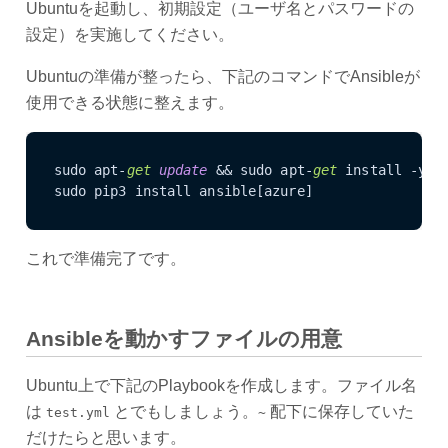
Ubuntuを起動し、初期設定（ユーザ名とパスワードの
設定）を実施してください。
Ubuntuの準備が整ったら、下記のコマンドでAnsibleが
使用できる状態に整えます。
sudo apt-
get
update
 && sudo apt-
get
 install -y l
sudo pip3 install ansible[azure]
これで準備完了です。
Ansibleを動かすファイルの用意
Ubuntu上で下記のPlaybookを作成します。ファイル名
は
とでもしましょう。
配下に保存していた
test.yml
~
だけたらと思います。