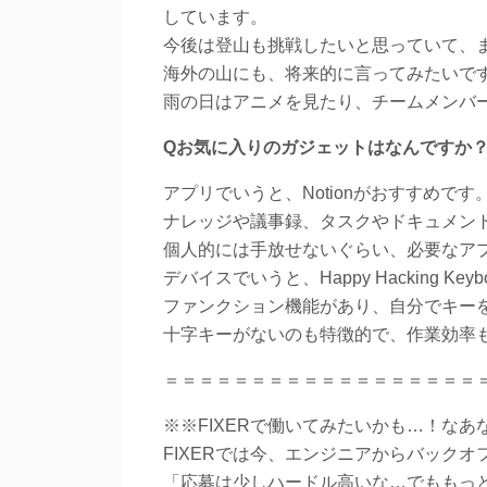
しています。
今後は登山も挑戦したいと思っていて、
海外の山にも、将来的に言ってみたいで
雨の日はアニメを見たり、チームメンバ
Qお気に入りのガジェットはなんですか
アプリでいうと、Notionがおすすめです
ナレッジや議事録、タスクやドキュメン
個人的には手放せないぐらい、必要なア
デバイスでいうと、Happy Hacking K
ファンクション機能があり、自分でキー
十字キーがないのも特徴的で、作業効率
＝＝＝＝＝＝＝＝＝＝＝＝＝＝＝＝＝＝
※※FIXERで働いてみたいかも…！なあ
FIXERでは今、エンジニアからバック
「応募は少しハードル高いな…でももっと