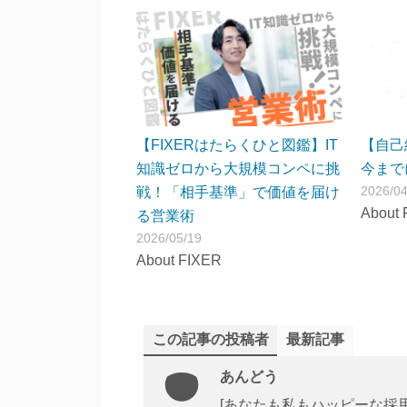
【FIXERはたらくひと図鑑】IT
【自己
知識ゼロから大規模コンペに挑
今まで
2026/04
戦！「相手基準」で価値を届け
About 
る営業術
2026/05/19
About FIXER
この記事の投稿者
最新記事
あんどう
[あなたも私もハッピーな採