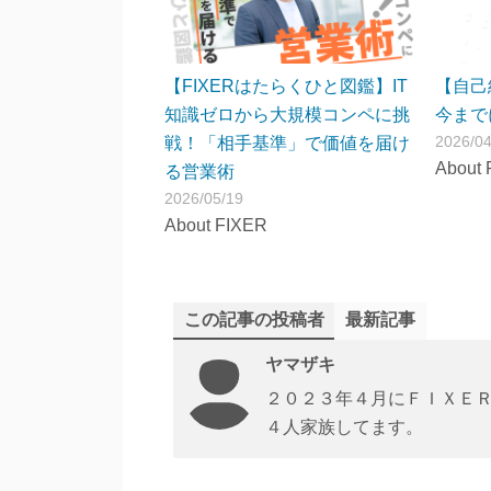
【FIXERはたらくひと図鑑】IT
【自己
知識ゼロから大規模コンペに挑
今まで
2026/04
戦！「相手基準」で価値を届け
About 
る営業術
2026/05/19
About FIXER
この記事の投稿者
最新記事
ヤマザキ
２０２３年４月にＦＩＸＥ
４人家族してます。