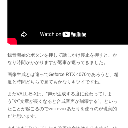
録音開始のボタンを押して話しかけ停止を押すと、か
なり時間がかかりますが返事が返ってきました。
画像生成とは違ってGeforce RTX 4070であろうと、精
度と時間どちらで見てもかなりキツイですね。
またVALL-E-Xは、"声が生成する度に変わってしま
う"や"文章が長くなると合成音声が崩壊する"、といっ
たことが起こるのでvoicevoxあたりを使うのが現実的
だと思います。