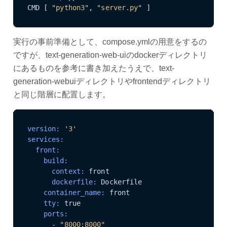
CMD [ 
"python3"
, 
"server.py"
 ]
実行の事前準備として、compose.ymlの用意をするの
ですが、text-generation-web-uiのdockerディレクトリ
にあるものを参考に書き加えたうえで、text-
generation-webuiディレクトリやfrontendディレクトリ
と同じ階層に配置します。
version:
'3'
services:
  front:
    build:
      context:
      dockerfile:
    container_name:
    tty:
    ports:
      - 
"8000:8000"