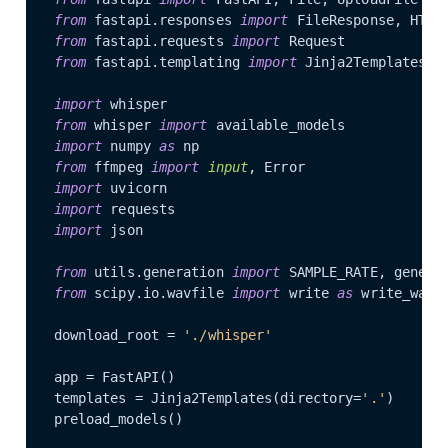
from
 fastapi.responses 
import
from
 fastapi.requests 
import
from
 fastapi.templating 
import
 Jinja2Templates

import
from
 whisper 
import
import
 numpy 
as
from
 ffmpeg 
import
input
import
import
import
 json

from
 utils.generation 
import
from
 scipy.io.wavfile 
import
 write 
as
 write_wav

download_root = 
'./whisper'
app = FastAPI()

templates = Jinja2Templates(directory=
'.'
)

preload_models()
