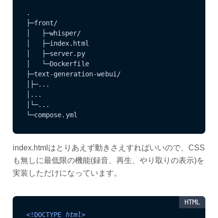
.

├─front/

│	├─whisper/

│	├─index.html

│	├─server.py

│	└─Dockerfile

├─text-generation-webui/

│├─...

│...

│└─...

└─compose.yml
index.htmlはとりあえず動きさえすればいいので、CSS
も無しに最低限の機能(録音、再生、やり取りの表示)を
実装しただけになっています。
HTML
<!DOCTYPE 
html
>