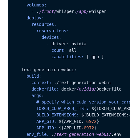
    volumes:
      - .
/front/
whisper:
/app/
    deploy:
      resources:
        reservations:
          devices:
              count:
              capabilities:
 [ gpu ]

    build:
      context:
      dockerfile:
 docker
/nvidia/
      args:
# specify which cuda version your card s
        TORCH_CUDA_ARCH_LIST:
 $
{
TORCH_CUDA_ARCH_
        BUILD_EXTENSIONS:
 $
{
BUILD_EXTENSIONS:-op
        APP_GID:
 $
{
APP_GID:
-6972
}
        APP_UID:
 $
{
APP_UID
-6972
}
    env_file:
 .
/text-generation-webui/