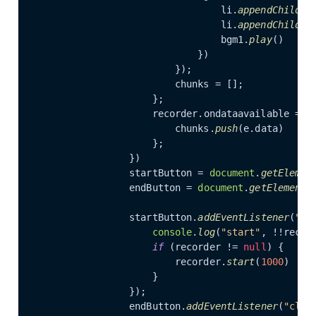
                                li.
appendChild
(in
                                li.
appendChild
(ou
                                bgm1.
play
()

                            })

                        });

                        chunks = [];

                    };

                    recorder.
ondataavailable
 = 
(
                        chunks.
push
(e.
data
)

                    };

                })

                startButton = 
document
.
getElemen
                endButton = 
document
.
getElementB
                startButton.
addEventListener
(
"cl
console
.
log
(
"start"
, !!record
if
 (recorder != 
null
) {

                        recorder.
start
(
1000
)

                    }

                });

                endButton.
addEventListener
(
"clic