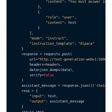
"content"
: 
"You must answer in J
            },

            {

"role"
: 
"user"
,

"content"
: text

            }

        ],

"mode"
: 
"instruct"
,

"instruction_template"
: 
"Alpaca"
    }

    response = requests.post(

        url=
"http://text-generation-webui:5000/v
        headers=headers,

        data=json.dumps(data),

        verify=
False
    )

    assistant_message = response.json()[
'choices
    resp = {

"input"
: text,

"output"
: assistant_message

    }

return
 resp
