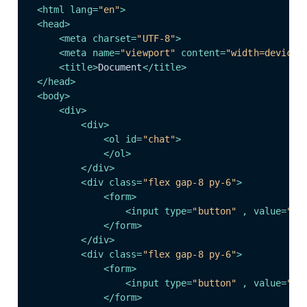
<
html
lang
=
"en"
>
<
head
>
<
meta
charset
=
"UTF-8"
>
<
meta
name
=
"viewport"
content
=
"width=device-
<
title
>
Document
</
title
>
</
head
>
<
body
>
<
div
>
<
div
>
<
ol
id
=
"chat"
>
</
ol
>
</
div
>
<
div
class
=
"flex gap-8 py-6"
>
<
form
>
<
input
type
=
"button"
 , 
value
=
"録
</
form
>
</
div
>
<
div
class
=
"flex gap-8 py-6"
>
<
form
>
<
input
type
=
"button"
 , 
value
=
"録
</
form
>