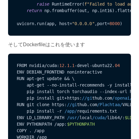
raise
 RuntimeError(
f"Failed to load audi
return
 np.frombuffer(out, np.int16).flatten(
uvicorn.run(app, host=
"0.0.0.0"
,port=
8000
)
そしてDockerfileはこれを使います
FROM nvidia/cuda:
12.1
.
1
-devel-ubuntu22.
04
ENV DEBIAN_FRONTEND noninteractive

RUN apt-get update && \

    apt-get --no-install-recommends -y install cu
    pip install torch torchaudio --index-url htt
    pip install git+https:
//gi
thub.com
/openai/
wh
RUN git clone https:
//gi
thub.com
/Plachtaa/
VALL-E
    pip install -r 
/app/
requirements.txt 

ENV LD_LIBRARY_PATH 
/usr/
local
/cuda/
lib64/:
$LD_L
ENV PYTHONPATH /app:
$PYTHONPATH
COPY . /app

WORKDIR /app
