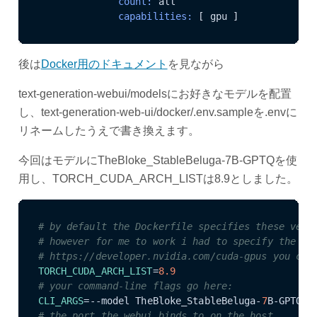
              count:
              capabilities:
後は
Docker用のドキュメント
を見ながら
text-generation-webui/modelsにお好きなモデルを配置
し、text-generation-web-ui/docker/.env.sampleを.envに
リネームしたうえで書き換えます。
今回はモデルにTheBloke_StableBeluga-7B-GPTQを使
用し、TORCH_CUDA_ARCH_LISTは8.9としました。
# by default the Dockerfile specifies these vers
# however for me to work i had to specify the ex
# https://developer.nvidia.com/cuda-gpus you can
TORCH_CUDA_ARCH_LIST
=
8.9
# your command-line flags go here:
CLI_ARGS
=--model TheBloke_StableBeluga-
7
# the port the webui binds to on the host