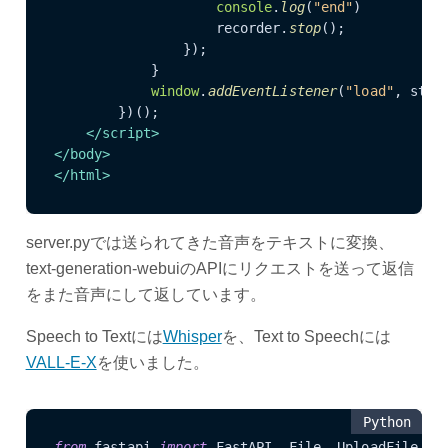
console
.
log
(
"end"
)

                    recorder.
stop
();

                });

            }

window
.
addEventListener
(
"load"
, star
        })();

</
script
>
</
body
>
</
html
>
server.pyでは送られてきた音声をテキストに変換、
text-generation-webuiのAPIにリクエストを送って返信
をまた音声にして返しています。
Speech to Textには
Whisper
を、Text to Speechには
VALL-E-X
を使いました。
Python
from
 fastapi 
import