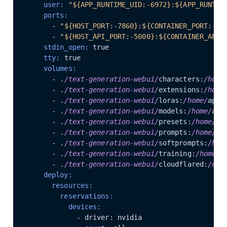
    user:
"${APP_RUNTIME_UID:-6972}:${APP_RUNTIM
    ports:
      - 
"${HOST_PORT:-7860}:${CONTAINER_PORT:-78
      - 
"${HOST_API_PORT:-5000}:${CONTAINER_API_
    stdin_open:
    tty:
    volumes:
      - .
/text-generation-webui/
characters:
/home
      - .
/text-generation-webui/
extensions:
/home
      - .
/text-generation-webui/
loras:
/home/
app
/
      - .
/text-generation-webui/
models:
/home/
app
      - .
/text-generation-webui/
presets:
/home/
ap
      - .
/text-generation-webui/
prompts:
/home/
ap
      - .
/text-generation-webui/
softprompts:
/hom
      - .
/text-generation-webui/
training:
/home/
a
      - .
/text-generation-webui/
cloudflared:
/etc
    deploy:
      resources:
        reservations:
          devices: