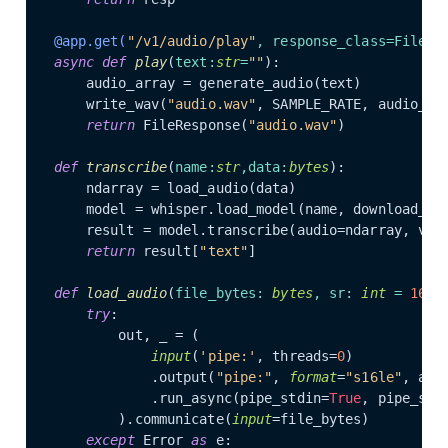
@app.get(
"/v1/audio/play"
, response_class=FileRe
async
def
play
(
text:
str
=
""
):

    audio_array = generate_audio(text)

    write_wav(
"audio.wav"
, SAMPLE_RATE, audio_arr
return
 FileResponse(
"audio.wav"
)

def
transcribe
(
name:
str
,data:
bytes
):

    ndarray = load_audio(data)

    model = whisper.load_model(name, download_ro
    result = model.transcribe(audio=ndarray, ver
return
 result[
"text"
]

def
load_audio
(
file_bytes: 
bytes
, sr: 
int
 = 
16_0
try
:

        out, _ = (

input
(
'pipe:'
, threads=
0
)

            .output(
"pipe:"
, 
format
=
"s16le"
, aco
            .run_async(pipe_stdin=
True
, pipe_std
        ).communicate(
input
=file_bytes)

except
 Error 
as
 e:
