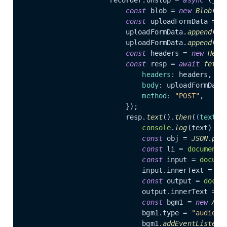
const
 blob = 
new
Blob
(ch
const
 uploadFormData = 
n
                        uploadFormData.
append
(
"f
                        uploadFormData.
append
(
"n
const
 headers = 
new
Head
const
 resp = 
await
fetch
headers
: headers,

body
: uploadFormData,
method
: 
"POST"
,

                        });

                        resp.
text
().
then
(
(
text
) 
console
.
log
(text)

const
 obj = 
JSON
.
par
const
 li = 
document
.
const
 input = 
docume
                            input.
innerText
 = 
`Y
const
 output = 
docum
                            output.
innerText
 = 
`
const
 bgm1 = 
new
Aud
                            bgm1.
type
 = 
"audio/w
                            bgm1.
addEventListene