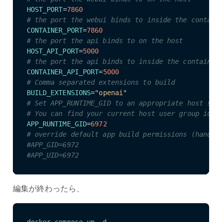
HOST_PORT
=
7860
# the port the webui binds to inside the contain
CONTAINER_PORT
=
7860
# the port the api binds to on the host
HOST_API_PORT
=
5000
# the port the api binds to inside the container
CONTAINER_API_PORT
=
5000
# Comma separated extensions to build
BUILD_EXTENSIONS
=
"openai"
# Set APP_RUNTIME_GID to an appropriate host sys
# You can find your current host user group id w
APP_RUNTIME_GID
=
6972
# override default app build permissions (handy 
#APP_GID=6972
#APP_UID=6972
編集が終わったら、