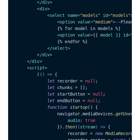
</
div
>
<
div
>
<
select
name
=
"models"
id
=
"models"
>
<
option
value
=
"medium"
>
--Please 
                {% for model in models %}

<
option
value
=
{{
model
 }} 
id
=
"mo
                {% endfor %}

</
select
>
</
div
>
</
div
>
<
script
>
        (
() =>
 {

let
 recorder = 
null
;

let
 chunks = [];

let
 startButton = 
null
;

let
 endButton = 
null
;

function
startup
(
) {

                navigator.
mediaDevices
.
getUserMe
audio
: 
true
                }).
then
(
(
stream
) =>
 {

                    recorder = 
new
MediaRecorder
                    recorder.
onstop
 = 
async
 (_) =