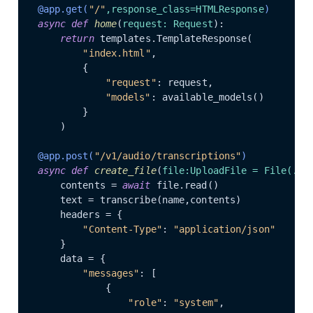
@app.get(
"/"
,response_class=HTMLResponse
)
async
def
home
(
request: Request
):

return
 templates.TemplateResponse(

"index.html"
,

        {

"request"
: request,

"models"
: available_models()

        }

    )

@app.post(
"/v1/audio/transcriptions"
)
async
def
create_file
(
file:UploadFile = File(
...
    contents = 
await
 file.read()

    text = transcribe(name,contents)

    headers = {

"Content-Type"
: 
"application/json"
    }

    data = {

"messages"
: [

            {

"role"
: 
"system"
,
