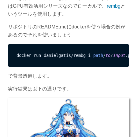
はGPU有効活用シリーズなのでローカルで、
rembg
と
いうツールを使用します。
リポジトリのREADME.meにdockerを使う場合の例が
あるのでそれを使いましょう
docker run danielgatis/rembg i 
path
/
to
/
input
.png
で背景透過します。
実行結果は以下の通りです。