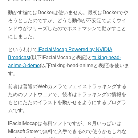
動かす編ではDockerは使いません。最初はDockerでや
ろうとしたのですが、どうも動作が不安定でよくウイ
ンドウがフリーズしたのでホストマシンで動かすこと
にしました。
というわけで
iFacialMocap Powered by NVIDIA
Broadcast
(以下iFacialMocapと表記)と
talking-head-
anime-3-demo
(以下talking-head-animeと表記)を使いま
す。
前者は普通のWebカメラでフェイストラッキングする
ためのソフトウェアで、後者はトラッキングの情報を
もとにただのイラストを動かせるようにするプログラ
ムです。
iFacialMocapは有料ソフトですが、８月いっぱいは
Micrsoft Storeで無料で入手できるので使うかもしれな