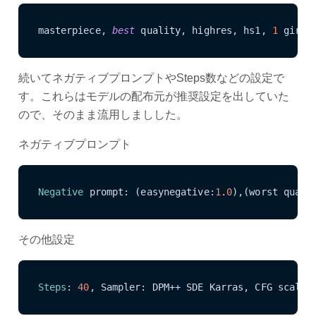
masterpiece, 
best 
quality, highres, hs1, 
1
 girls
続いてネガティブプロンプトやSteps数などの設定で
す。これらはモデルの配布元が推奨設定を出していた
ので、そのまま流用しましした。
ネガティブプロンプト
Negative
 prompt: (easynegative:
1
.
0
),(worst quali
その他設定
Steps
: 
40
, Sampler: DPM++ SDE Karras, CFG scale: