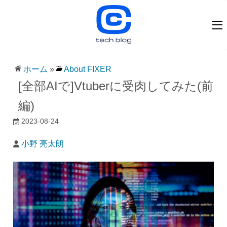
ホーム
»
About FIXER
[全部AIで]Vtuberに受肉してみた(前
編)
2023-08-24
小野 亮太朗