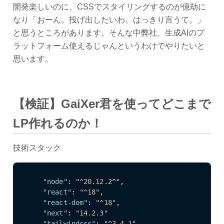
開発楽しいのに、CSSでスタイリングするのが億劫に
なり「おーん。投げ出したいわ。はっきり言うて。」
と思うところがあります。そんな中弊社、生成AIのプ
ラットフォーム使えるじゃんというわけでやりたいと
思います。
【検証】GaiXer君を使ってどこまで
LP作れるのか！
技術スタック
"node"
:
"^20.12.2^"
,
"react"
:
"^18"
,
"react-dom"
:
"^18"
,
"next"
:
"14.2.3"
"tailwindcss"
:
"^3.4.1"