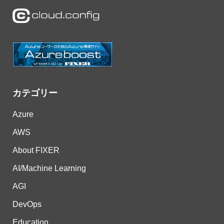
カテゴリー
Azure
AWS
About FIXER
AI/Machine Learning
AGI
DevOps
Education