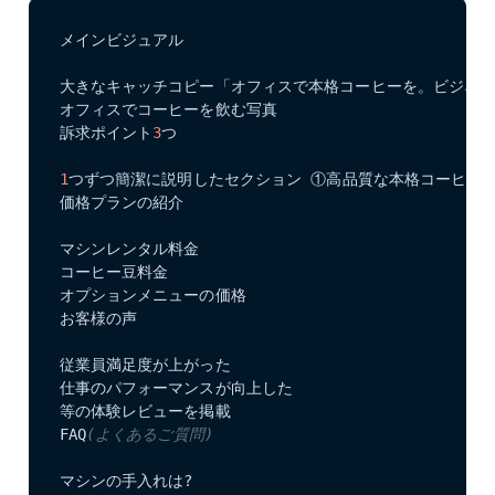
メインビジュアル

大きなキャッチコピー「オフィスで本格コーヒーを。ビジネス
オフィスでコーヒーを飲む写真

訴求ポイント
3
つ

1
つずつ簡潔に説明したセクション ①高品質な本格コーヒー 
価格プランの紹介

マシンレンタル料金

コーヒー豆料金

オプションメニューの価格

お客様の声

従業員満足度が上がった

仕事のパフォーマンスが向上した

等の体験レビューを掲載

FAQ
(よくあるご質問)
マシンの手入れは?
