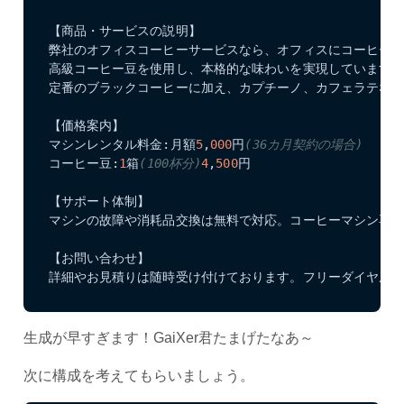
【商品・サービスの説明】

弊社のオフィスコーヒーサービスなら、オフィスにコーヒーマ
高級コーヒー豆を使用し、本格的な味わいを実現しています
定番のブラックコーヒーに加え、カプチーノ、カフェラテなど
【価格案内】

マシンレンタル料金:月額
5
,
000
円
(36カ月契約の場合)
コーヒー豆:
1
箱
(100杯分)
4
,
500
円

【サポート体制】

マシンの故障や消耗品交換は無料で対応。コーヒーマシン専門
【お問い合わせ】

詳細やお見積りは随時受け付けております。フリーダイヤル: XXX
生成が早すぎます！GaiXer君たまげたなあ～
次に構成を考えてもらいましょう。