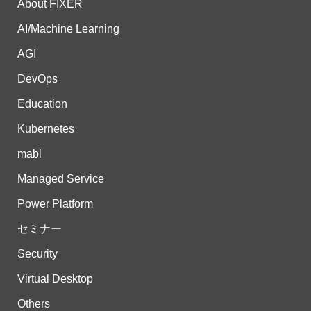
About FIXER
AI/Machine Learning
AGI
DevOps
Education
Kubernetes
mabl
Managed Service
Power Platform
セミナー
Security
Virtual Desktop
Others