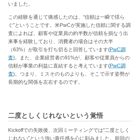
いました。
この経験を通じて痛感したのは、“信頼は一瞬で揺ら
ぐ”ということです。米PwCが実施した信頼に関する調
査によれば、顧客や従業員の約半数が信頼を損なう出
来事を経験しており、消費者の場合はその大半
（63%）が取引を打ち切ると回答しています(
PwC調
査
)。また、企業経営者の91%が、顧客や従業員からの
信頼が事業の利益に直結すると考えています(
PwC調
査
)。つまり、ミスそのものよりも、そこで示す姿勢が
長期的な関係を左右するのです。
二度としくじれないという覚悟
Kickoffでの失敗後、次回ミーティングでは“二度としく
じれない”という強い責任感を心に刻みました。前回の