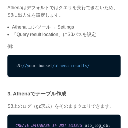
Athenaはデフォルトではクエリを実行できないため、
S3に出力先を設定します。
Athena コンソール → Settings
「Query result location」にS3パスを設定
例:
s3:
//y
our-bucket
/athena-results/
3. Athenaでテーブル作成
S3上のログ（gz形式）をそのままクエリできます。
CREATE
DATABASE
IF
NOT
EXISTS
 alb_log_db;