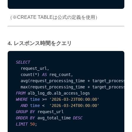
（※CREATE TABLEは公式の定義を使用）
4. レスポンス時間をクエリ
SELECT
  request_url,

  count(*) 
AS
 req_count,

  avg(request_processing_time + target_processin
  max(request_processing_time + target_processin
FROM
WHERE
time
 >= 
'2026-03-23T00:00:00'
AND
time
 <  
'2026-03-24T00:00:00'
GROUP
BY
ORDER
BY
 avg_total_time 
DESC
LIMIT
50
;