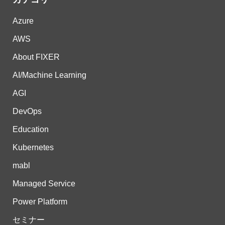
Azure
AWS
About FIXER
AI/Machine Learning
AGI
DevOps
Education
Kubernetes
mabl
Managed Service
Power Platform
セミナー