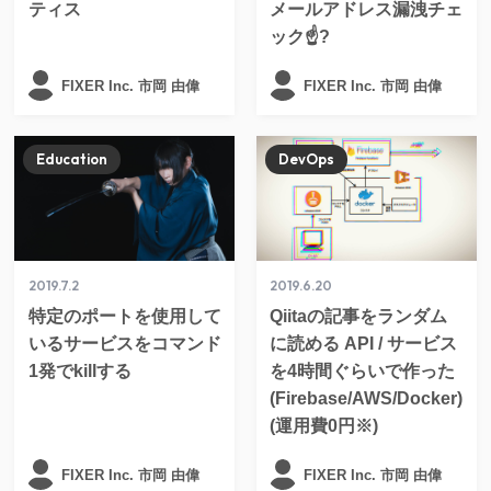
ティス
メールアドレス漏洩チェ
ック☝?
FIXER Inc. 市岡 由偉
FIXER Inc. 市岡 由偉
Education
DevOps
2019.7.2
2019.6.20
特定のポートを使用して
Qiitaの記事をランダム
いるサービスをコマンド
に読める API / サービス
1発でkillする
を4時間ぐらいで作った
(Firebase/AWS/Docker)
(運用費0円※)
FIXER Inc. 市岡 由偉
FIXER Inc. 市岡 由偉