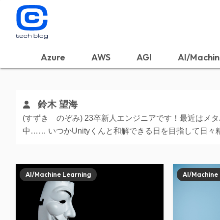
Azure
AWS
AGI
AI/Machin
鈴木 望海
(すずき のぞみ) 23卒新人エンジニアです！最近はメ
中…… いつかUnityくんと和解できる日を目指して日々
AI/Machine Learning
AI/Machine