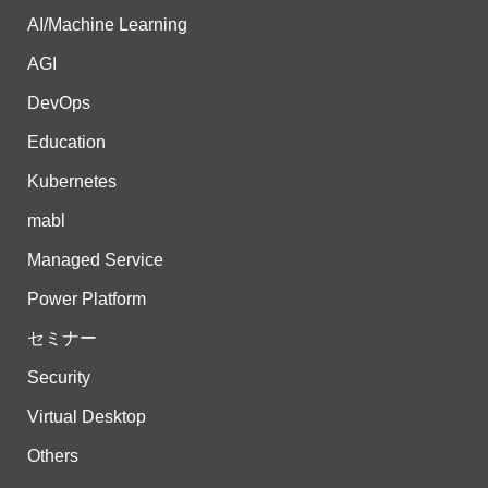
AI/Machine Learning
AGI
DevOps
Education
Kubernetes
mabl
Managed Service
Power Platform
セミナー
Security
Virtual Desktop
Others