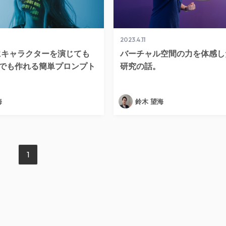
2023.4.11
Tにキャラクターを演じても
バーチャル空間の力を体感し
でも作れる簡単プロンプト
研究の話。
海
鈴木 望海
1