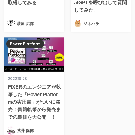
取得してみる
atGPTを呼び出して質問
してみた。
萩原 広揮
ソネハラ
Power Platform
2022.10.28
FIXERのエンジニアが執
筆した「Power Platfor
mの実用書」がついに発
売！書籍執筆から発売ま
での裏側を大公開！！
荒井 隆徳