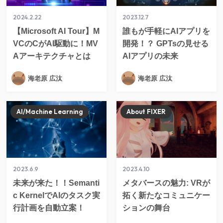
2024.2.22
2023.12.7
【Microsoft AI Tour】M
誰もが手軽にAIアプリを
VCのCがAI駆動に！MV
開発！？ GPTsの見せる
Aアーキテクチャとは
AIアプリの未来
海老原 広汰
海老原 広汰
AI/Machine Learning
About FIXER
2023.6.9
2023.4.10
未来が来た！！Semanti
メタバースの魅力: VRが
c KernelでAIのタスク実
拓く新たなコミュニケー
行計画を自動立案！
ションの舞台