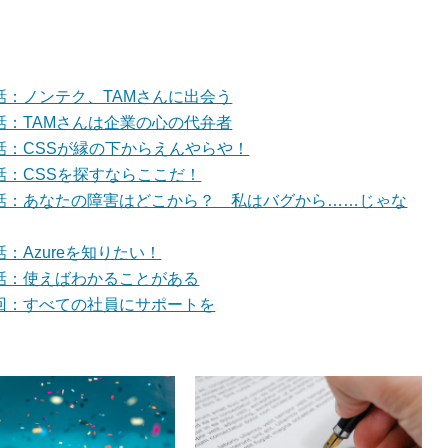
話：ノンテク、TAMさんに出会う
話：TAMさんは企業の心の代弁者
話：CSSが縁の下からえんやらや！
話：CSSを探すならここだ！
５話：あなたの障害はどこから？ 私はバグから……じゃな
：Azureを知りたい！
話：使えばわかることがある
回：すべての社員にサポートを