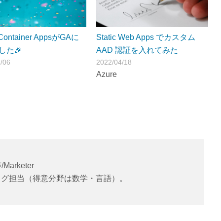
 Container AppsがGAに
Static Web Apps でカスタム
した🎉
AAD 認証を入れてみた
/06
2022/04/18
Azure
/Marketer
ログ担当（得意分野は数学・言語）。