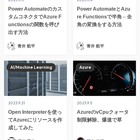
Power Automateのカス
Power AutomateとAzu
タムコネクタでAzure F
re Functionsで半角⇔全
unctionsの関数を呼び
角の変換をする方法
出す方法
青井 航平
青井 航平
AI/Machine Learning
Azure
2023.9.21
2023.9.5
Open Interpreterを使っ
AzureのvCpuクォータ
てAzureにリソースを作
制限解除、爆速で草
成してみた