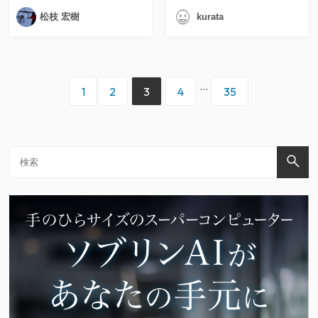
松枝 宏樹
kurata
...
1
2
3
4
35