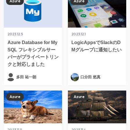
Azure
Azure
2023.12.5
2023.12.1
Azure Database for My
LogicAppsでSlackのD
SQL フレキシブルサー
Mグループに通知したい
バーがプライベートリン
クと対応しました
多田 祐一朗
口分田 悠真
Azure
Azure
2023.11.5
2023.11.4