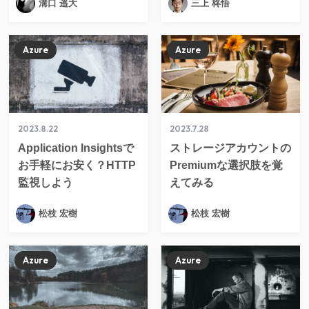
溝口 遥大
三上 柊悟
Azure
Azure
2023.8.22
2023.7.28
Application Insightsで
ストレージアカウントの
お手軽にお安く？HTTP
Premiumな選択肢を覚
監視しよう
えてみる
松枝 宏樹
松枝 宏樹
Azure
Azure