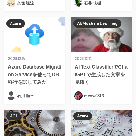
久保 颯涼
石井 汰樹
Azure
AI/Machine Learning
2023.12.14
2023.12.14
Azure Database Migrati
AI Text ClassifierでCha
on Serviceを使ってDB
tGPTで生成した文章を
移行を試してみた
見抜く
石川 順平
meow0813
AGI
Azure