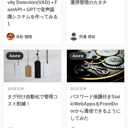
vity Detection(VAD) + F
運用管理のカタチ
astAPI + GPTで音声認
識システムを作ってみる
1
末松 慈陸
田邊 啓佑
Azure
Azure
2023.12.19
2023.12.19
タグ付け自動化で管理コ
パスワード保護付きStat
スト削減！
icWebAppsをFrontDo
orから通信できるように
してみた