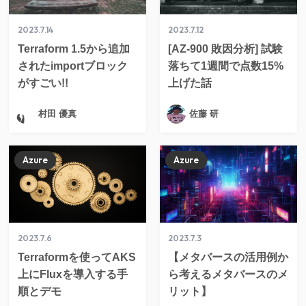
2023.7.14
2023.7.12
Terraform 1.5から追加
[AZ-900 敗因分析] 試験
されたimportブロック
落ちて1週間で点数15%
がすごい!!
上げた話
村田 優真
佐藤 研
Azure
Azure
2023.7.6
2023.7.3
Terraformを使ってAKS
【メタバースの活用例か
上にFluxを導入する手
ら考えるメタバースのメ
順とデモ
リット】