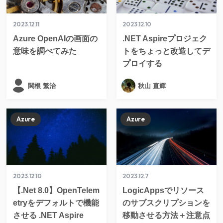
2023.12.11
2023.12.10
Azure OpenAIの画面の
.NET Aspireプロジェク
意味を調べてみた
トをちょっと改造してデ
プロイする
関根 繁治
秋山 直輝
Azure
Azure
2023.12.10
2023.12.7
【.Net 8.0】OpenTelem
LogicAppsでリソース
etryをデフォルトで機能
のサブスクリプションを
させる .NET Aspire
移動させる方法＋注意点