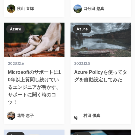
秋山 直輝
口分田 悠真
Azure
Azure
2023.12.6
2023.12.5
Microsoftのサポートに1
Azure Policyを使ってタ
0年以上質問し続けてい
グを自動設定してみた
るエンジニアが明かす、
サポートに聞く時のコ
ツ！
花野 恵子
村田 優真