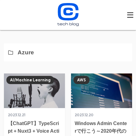
Azure
AI/Machine Learning
AWS
2023.12.21
2023.12.20
【ChatGPT】TypeScri
Windows Admin Cente
pt + Nuxt3 + Voice Acti
rで行こう～2020年代の