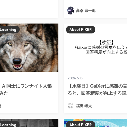
高桑 宗一郎
 Learning
About FIXER
2024.5.15
M】AI同士にワンナイト人狼
【水曜日】GaiXerに感謝の
みた
ると、回答精度が向上する説
也
福田 峻太
 Learning
About FIXER