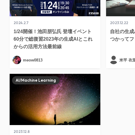
2024.2.7
2023.12.22
1/24開催！池田朋弘氏 登壇イベント
自社の生成A
60分で総復習2023年の生成AIとこれ
つかってフ
からの活用方法最前線
meow0813
米平 衣
AI/Machine Learning
2023.12.8