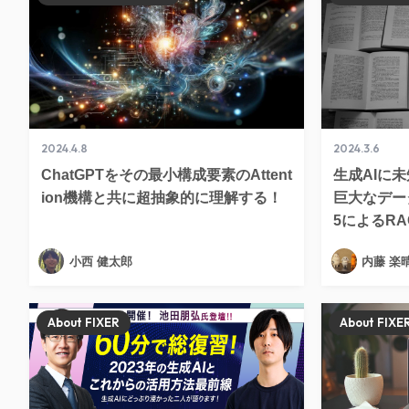
2024.4.8
2024.3.6
ChatGPTをその最小構成要素のAttent
生成AIに
ion機構と共に超抽象的に理解する！
巨大なデータ
5によるR
小西 健太郎
内藤 楽
About FIXER
About FIXE