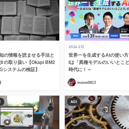
2024.2.13
未知の情報を読ませる手法と
世界一を生成するAIの使い方
の取り扱い【Okapi BM2
Iは「異種モデルのいいとこ
AGシステムの検証】
時代に！～
晴
meow0813
R
AGI