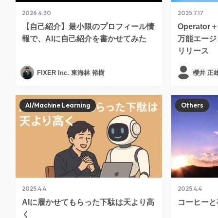
2026.4.30
2025.7.17
【自己紹介】最小限のプロフィール情
Operator
報で、AIに自己紹介を書かせてみた
万能エージェ
リリース
FIXER Inc. 東海林 裕樹
櫻井 正
AI/Machine Learning
Others
2025.4.4
2025.4.4
AIに履かせてもらった下駄は天より高
コーヒーと
く