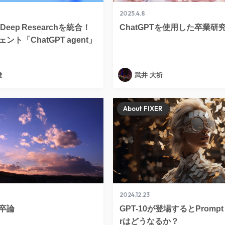
2025.4.8
＋Deep Researchを統合！
ChatGPTを使用した卒業研
ント「ChatGPT agent」
雄
武井 大祈
About FIXER
2024.12.23
卒論
GPT-10が登場するとPrompt 
rはどうなるか？