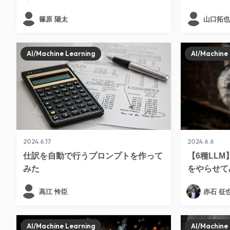
篠原 陽太
山口拓也
AI/Machine Learning
AI/Machine
2024.6.17
2024.6.6
仕訳を自動で行うプロンプトを作って
【6種LL
みた
をやらせて
高江 怜臣
赤石 征
AI/Machine Learning
AI/Machine