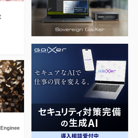
究
Enginee