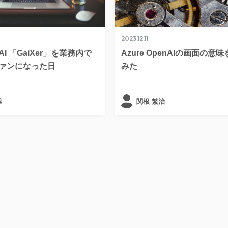
2023.12.11
I 「GaiXer」を業務内で
Azure OpenAIの画面の意
ァンになった日
みた
里
関根 繁治