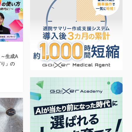
 ～生成A
どり」の