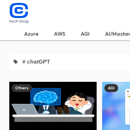
Azure
AWS
AGI
AI/Machin
# chatGPT
Others
AGI