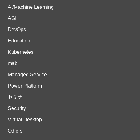
AI/Machine Learning
AGI
DevOps
Education
Kubernetes
mabl
Managed Service
Power Platform
セミナー
Security
Virtual Desktop
Others