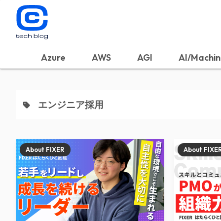
Azure
AWS
AGI
AI/Machin
エンジニア採用
About FIXER
About FIXE