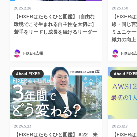
2025.2.28
2025.1.30
【FIXERはたらくひと図鑑】 [自由な
【FIXER
環境でこそ生まれる自主性を大切に]
線・同じ言
若手をリードし成長を続けるリーダー
ミュニケー
織力の向上
FIXER広報
FIXER
About FIXER
About FIXE
2024.5.23
2023.12.7
【FIXERはたらくひと図鑑】＃22 未
【FIXER