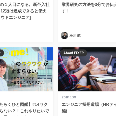
初の１人目になる。新卒入社
業界研究の方法を3分でお伝
S12冠は達成できると伝え
す！
ラウドエンジニア]
松元 航
R
About FIXER
2019.5.30
はたらくひと図鑑】#14ワク
エンジニア採用道場（HRテ
らない？！これやりたいで
編)