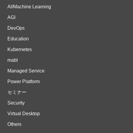
AI/Machine Learning
AGI
DevOps
Education
Kubernetes
mabl
Managed Service
Power Platform
セミナー
Security
Virtual Desktop
Others