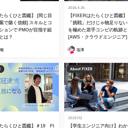
2024.6.24
はたらくひと図鑑】 [同じ目
【FIXERはたらくひと図鑑
葉で築く信頼] スキルとコ
「挑戦」だけじゃ物足りない
ションで PMOが目指す組
を極めた若手コンビの軌跡と
とは？
[AWS・クラウドエンジニア]
広報
塩澤
R
About FIXER
2023.1.12
はたらくひと図鑑】＃19 FI
【学生エンジニア向け】わか