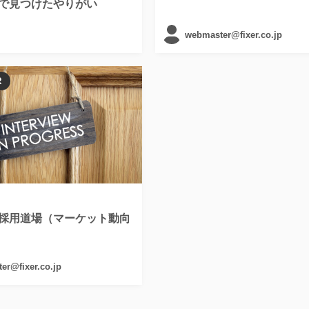
で見つけたやりがい
webmaster@fixer.co.jp
R
採用道場（マーケット動向
er@fixer.co.jp