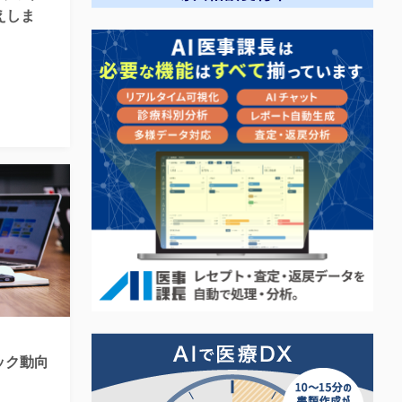
えしま
ック動向