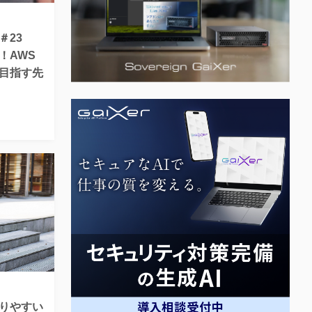
】＃23
！AWS
目指す先
りやすい