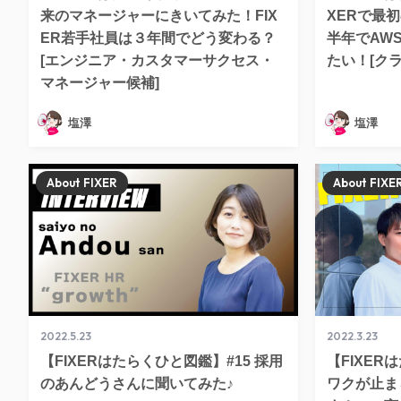
来のマネージャーにきいてみた！FIX
XERで最
ER若手社員は３年間でどう変わる？
半年でAW
[エンジニア・カスタマーサクセス・
たい！[ク
マネージャー候補]
塩澤
塩澤
About FIXER
About FIXE
2022.5.23
2022.3.23
【FIXERはたらくひと図鑑】#15 採用
【FIXER
のあんどうさんに聞いてみた♪
ワクが止ま