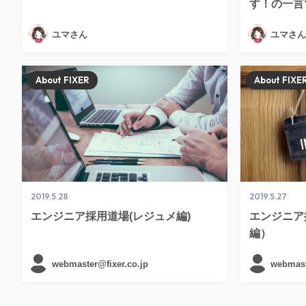
す！の一言
ユマさん
ユマさん
About FIXER
About FIXE
2019.5.28
2019.5.27
エンジニア採用道場(レジュメ編)
エンジニア
編）
webmaster@fixer.co.jp
webmast