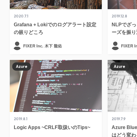
2020.7.1
2019.12.8
Grafana + Lokiでのログアラート設定
NLPでざ
の嵌りどころ
ーズを振り
FIXER Inc. 木下 龍佑
FIXER 
Azure
Azure
2019.8.1
2019.7.9
Logic Apps ~CRLF取扱いのTips~
Azure Blu
はどう変わ