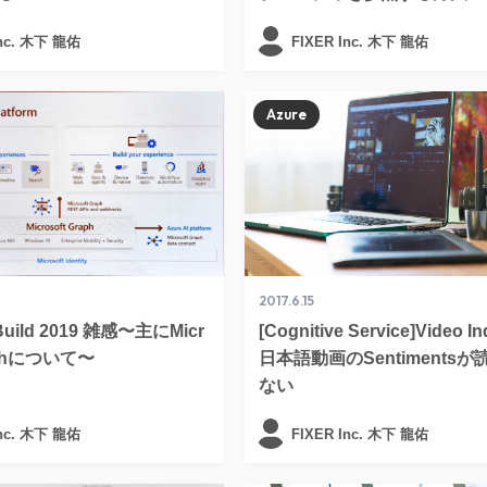
Inc. 木下 龍佑
FIXER Inc. 木下 龍佑
Azure
2017.6.15
 Build 2019 雑感〜主にMicr
[Cognitive Service]Video I
raphについて〜
日本語動画のSentiments
ない
Inc. 木下 龍佑
FIXER Inc. 木下 龍佑