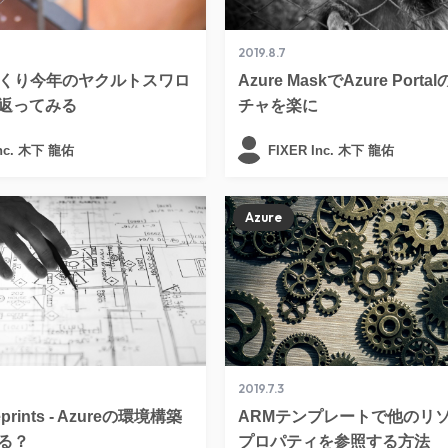
2019.8.7
っくり今年のヤクルトスワロ
Azure MaskでAzure Port
返ってみる
チャを楽に
Inc. 木下 龍佑
FIXER Inc. 木下 龍佑
Azure
2019.7.3
eprints - Azureの環境構築
ARMテンプレートで他のリ
る？
プロパティを参照する方法