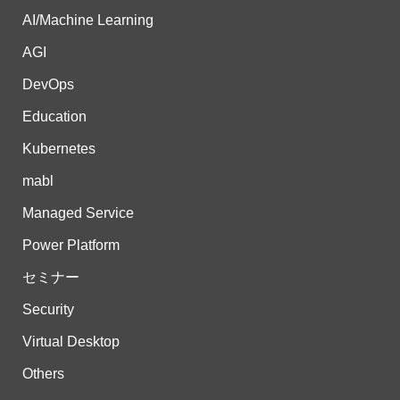
AI/Machine Learning
AGI
DevOps
Education
Kubernetes
mabl
Managed Service
Power Platform
セミナー
Security
Virtual Desktop
Others