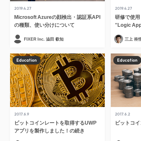
2019.4.27
2019.4.27
Microsoft Azureの顔検出・認証系API
研修で使用
の種類、使い分けについて
“Logic Ap
FIXER Inc. 澁田 叡知
三上 柊
Education
Education
2017.6.9
2017.6.2
ビットコインレートを取得するUWP
ビットコイ
アプリを製作しました！の続き