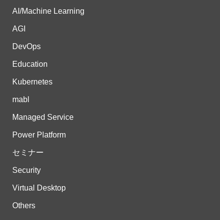
AI/Machine Learning
AGI
DevOps
Education
Kubernetes
mabl
Managed Service
Power Platform
セミナー
Security
Virtual Desktop
Others