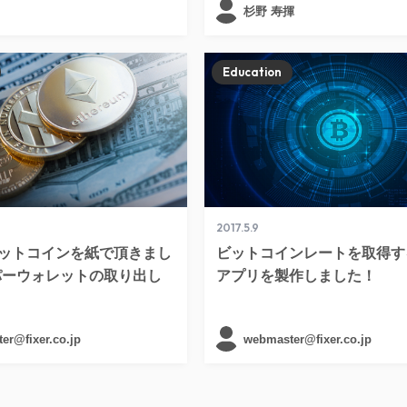
杉野 寿揮
Education
2017.5.9
ットコインを紙で頂きまし
ビットコインレートを取得す
パーウォレットの取り出し
アプリを製作しました！
er@fixer.co.jp
webmaster@fixer.co.jp