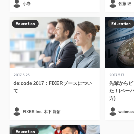
小寺
佐藤 匠
Education
Education
2017.5.25
2017.5.17
de:code 2017：FIXERブースについ
先輩からビ
て
た！(ペー
方)
FIXER Inc. 木下 龍佑
webmast
Education