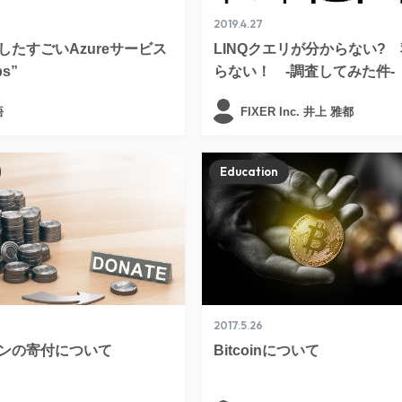
2019.4.27
したすごいAzureサービス
LINQクエリが分からない?
ps”
らない！ -調査してみた件-
悟
FIXER Inc. 井上 雅都
Education
2017.5.26
ンの寄付について
Bitcoinについて