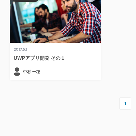
2017.5.1
UWPアプリ開発 その１
中村 一穂
1