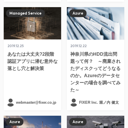
Managed Service
Azure
2019.12.25
2019.12.22
あなたは大丈夫?2段階
神奈川県のHDD流出問
認証アプリに潜む意外な
題って何？ ～廃棄され
落とし穴と解決策
たディスクってどうなる
のか。Azureのデータセ
ンターの場合を調べてみ
た～
webmaster@fixer.co.jp
FIXER Inc. 堀ノ内 健太
Azure
Azure