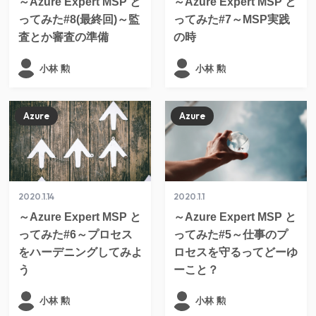
～Azure Expert MSP と
～Azure Expert MSP と
ってみた#8(最終回)～監
ってみた#7～MSP実践
査とか審査の準備
の時
小林 勲
小林 勲
Azure
Azure
2020.1.14
2020.1.1
～Azure Expert MSP と
～Azure Expert MSP と
ってみた#6～プロセス
ってみた#5～仕事のプ
をハーデニングしてみよ
ロセスを守るってどーゆ
う
ーこと？
小林 勲
小林 勲