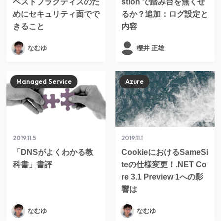
ベストプラクティスのた
stion で踏み台を無くせ
めにセキュリティ面でで
るか？追加：ログ設定と
きること
内容
なむゆ
櫻井 正雄
Managed Service
Azure
2019.11.5
2019.11.1
「DNSがよくわかる教
CookieにおけるSameSi
科書」書評
teの仕様変更！.NET Co
re 3.1 Preview 1への影
響は
なむゆ
なむゆ