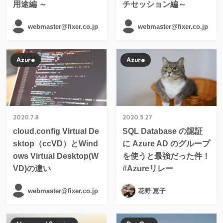
用途編 ～
チセッション編～
webmaster@fixer.co.jp
webmaster@fixer.co.jp
Azure
Azure
2020.7.8
2020.5.27
cloud.config Virtual De
SQL Database の認証
sktop（ccVD）とWind
に Azure AD のグループ
ows Virtual Desktop(W
を使うと最強だった件！
VD)の違い
#Azureリレー
webmaster@fixer.co.jp
花野 恵子