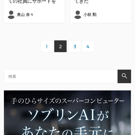
ての社員にサポートを
てきた
奥山 奈々
小林 勲
1
2
3
4