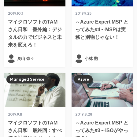
2019.10.1
2019.9.25
マイクロソフトのTAM
～Azure Expert MSP と
さん日和 番外編：デジ
ってみた#4～MSPは実
タルの力でビジネスと未
務と別物じゃない！
来を変えろ！
奥山 奈々
小林 勲
Managed Service
Azure
2019.9.11
2019.8.28
マイクロソフトのTAM
～Azure Expert MSP と
さん日和 最終回：すべ
ってみた#3～ISOがやっ