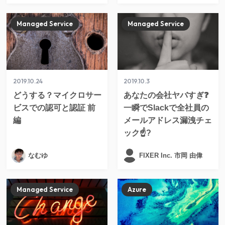
Managed Service
Managed Service
2019.10.24
2019.10.3
どうする？マイクロサー
あなたの会社ヤバすぎ❓
ビスでの認可と認証 前
一瞬でSlackで全社員の
編
メールアドレス漏洩チェ
ック☝?
なむゆ
FIXER Inc. 市岡 由偉
Managed Service
Azure