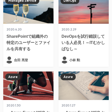
Managed Service
DevOps
2020.4.20
2020.2.29
SharePointで組織外の
DevOpsを試行錯誤して
特定のユーザーとファイ
いる人必見！～ITむかし
ルを共有する
ばなし～
合田 亮登
小林 勲
Azure
Azure
2020.1.30
2020.1.27