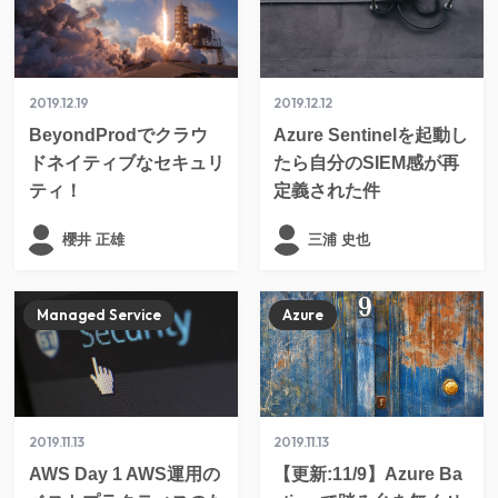
2019.12.19
2019.12.12
BeyondProdでクラウ
Azure Sentinelを起動し
ドネイティブなセキュリ
たら自分のSIEM感が再
ティ！
定義された件
櫻井 正雄
三浦 史也
Managed Service
Azure
2019.11.13
2019.11.13
AWS Day 1 AWS運用の
【更新:11/9】Azure Ba