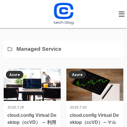
Managed Service
Azure
Azure
2020.7.29
2020.7.20
cloud.config Virtual De
cloud.config Virtual De
sktop（ccVD） ～ 利用
sktop（ccVD）～マル