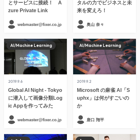
とサービスに接続！ A
タルの力でビジネスと未
zure Private Link
来を変えろ！
webmaster@fixer.co.jp
奥山 奈々
AI/Machine Learning
AI/Machine Learning
2019.9.6
2019.9.2
Global AI Night - Tokyo
Microsoft の麻雀 AI「S
に潜入して画像分類Log
uphx」は何がすごいの
ic Appを作ってみた
か
webmaster@fixer.co.jp
唐口 翔平