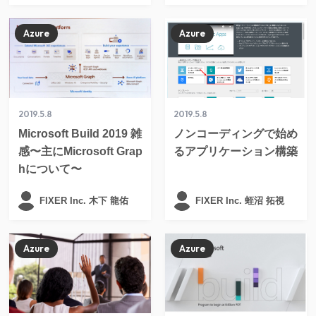
Azure
Azure
2019.5.8
2019.5.8
Microsoft Build 2019 雑
ノンコーディングで始め
感〜主にMicrosoft Grap
るアプリケーション構築
hについて〜
FIXER Inc. 木下 龍佑
FIXER Inc. 蛭沼 拓視
Azure
Azure