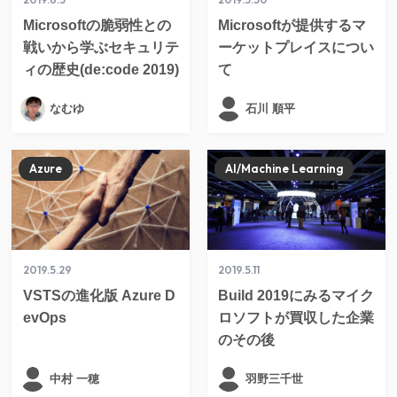
Microsoftの脆弱性との
Microsoftが提供するマ
戦いから学ぶセキュリテ
ーケットプレイスについ
ィの歴史(de:code 2019)
て
なむゆ
石川 順平
Azure
AI/Machine Learning
2019.5.29
2019.5.11
VSTSの進化版 Azure D
Build 2019にみるマイク
evOps
ロソフトが買収した企業
のその後
中村 一穂
羽野三千世