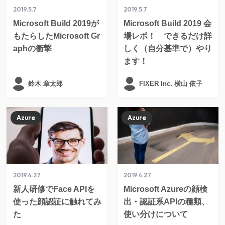
2019.5.7
2019.5.7
Microsoft Build 2019が
Microsoft Build 2019 会
もたらしたMicrosoft Gr
場レポ！ できるだけ詳
aphの衝撃
しく（自分基準で）やり
ます！
鈴木 章太郎
FIXER Inc. 横山 依子
Azure
Azure
2019.4.27
2019.4.27
新人研修でFace APIを
Microsoft Azureの顔検
使った顔認証に触れてみ
出・認証系APIの種類、
た
使い分けについて