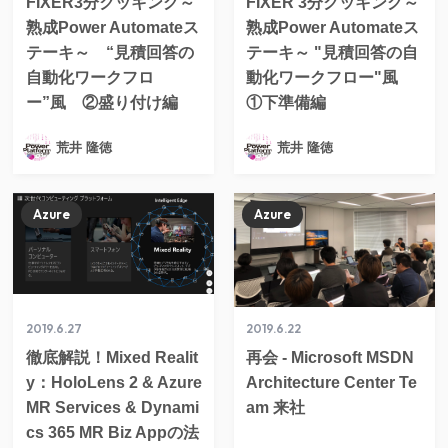
FIXER3分クッキング～
FIXER 3分クッキング～
熟成Power Automateス
熟成Power Automateス
テーキ～ “見積回答の
テーキ～ "見積回答の自
自動化ワークフロ
動化ワークフロー"風
ー”風 ②盛り付け編
①下準備編
荒井 隆徳
荒井 隆徳
Azure
Azure
2019.6.27
2019.6.22
徹底解説！Mixed Realit
再会 - Microsoft MSDN
y：HoloLens 2 & Azure
Architecture Center Te
MR Services & Dynami
am 来社
cs 365 MR Biz Appの法