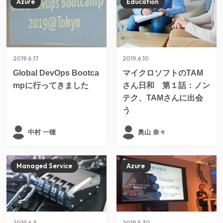
Azure
Education
2019.6.17
2019.6.10
Global DevOps Bootca
マイクロソフトのTAM
mpに行ってきました
さん日和 第１話：ノン
テク、TAMさんに出会
う
中村 一穂
奥山 奈々
Managed Service
Azure
2019.6.5
2019.5.30